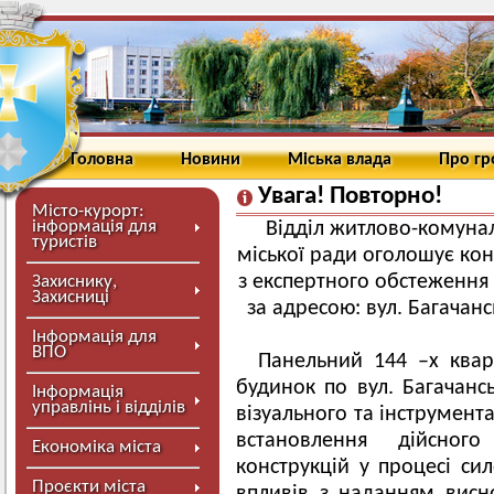
Головна
Новини
Міська влада
Про г
Увага! Повторно!
Місто-курорт:
інформація для
Відділ житлово-комуна
туристів
міської ради оголошує кон
з експертного обстеження 
Захиснику,
Захисниці
за адресою: вул. Багачан
Інформація для
ВПО
Панельний 144 –х ква
будинок по вул. Багачанс
Інформація
управлінь і відділів
візуального та інструмент
встановлення дійсного
Економіка міста
конструкцій у процесі си
Проєкти міста