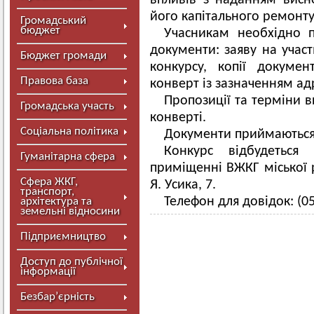
впливів з наданням вис
його капітального ремонту
Громадський
бюджет
Учасникам необхідно 
документи: заяву на участ
Бюджет громади
конкурсу, копії докумен
Правова база
конверт із зазначенням ад
Пропозиції та терміни 
Громадська участь
конверті.
Соціальна політика
Документи приймаються 
Конкурс відбудеться
Гуманітарна сфера
приміщенні ВЖКГ міської 
Сфера ЖКГ,
Я. Усика, 7.
транспорт,
Телефон для довідок: (05
архітектура та
земельні відносини
Підприємництво
Доступ до публічної
інформації
Безбар’єрність