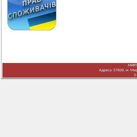
МИРГ
Адреса: 37600, м. Мирг
E