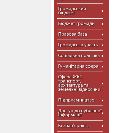
Громадський
бюджет
Бюджет громади
Правова база
Громадська участь
Соціальна політика
Гуманітарна сфера
Сфера ЖКГ,
транспорт,
архітектура та
земельні відносини
Підприємництво
Доступ до публічної
інформації
Безбар’єрність