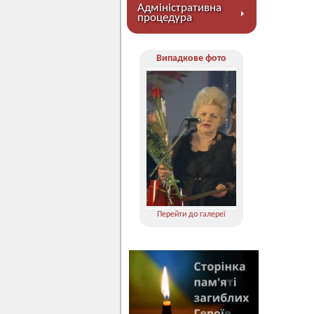
Адміністративна
процедура
Випадкове фото
Перейти до галереї