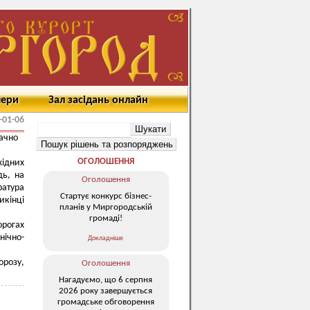
мери
Зал засідань онлайн
-01-06
начно
ОГОЛОШЕННЯ
хідних
дь, на
Оголошення
ратура
Стартує конкурс бізнес-
икінці
планів у Миргородській
громаді!
рогах
нічно-
Докладніше
орозу,
Оголошення
Нагадуємо, що 6 серпня
2026 року завершується
громадське обговорення