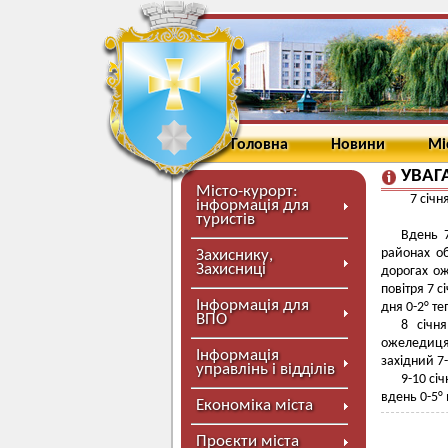
Головна
Новини
Мі
УВАГ
Місто-курорт:
7 січн
інформація для
туристів
Вдень 7
районах о
Захиснику,
Захисниці
дорогах ож
повітря 7 с
Інформація для
дня 0-2° те
ВПО
8 січн
ожеледиця
Інформація
західний 7
управлінь і відділів
9-10 сі
вдень 0-5°
Економіка міста
Проєкти міста