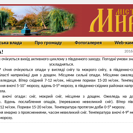
ська влада
Про громаду
Фотогалерея
Web-ка
2016
А!
я очікується вихід активного циклону з південного заходу. Погодні умови з
ускладняться.
 січня очікуються опади у вигляді снігу та мокрого снігу, в південно-с
бласті наприкінці дня з дощем. Місцями сильні опади. Місцями ожеле
еледиця. Вітер східний 7-12 м/сек, місцями пориви 15-20 м/сек. Темпе
ічня вночі 5-10" морозу, вдень 0-5° морозу, в південно-східних районах напр
пла.
я вночі опади: сніг, мокрий сніг, місцями з дощем. Ожеледь на до
. Вдень послаблення опадів, (переважно невеликий сніг). Вітер пів
-12 м/сек. Пориви 15-20 м/сек. Температура протягом доби 0-5° морозу.
чня хмарно з проясненнями, часом невеликий сніг. Температура вночі 4-9° м
 морозу.