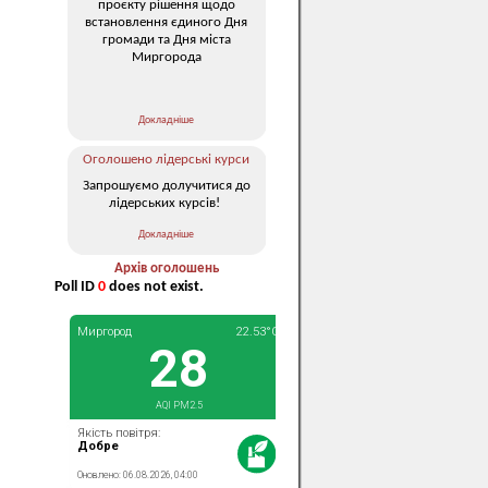
проєкту рішення щодо
встановлення єдиного Дня
громади та Дня міста
Миргорода
Докладніше
Оголошено лідерські курси
Запрошуємо долучитися до
лідерських курсів!
Докладніше
Архів оголошень
Poll ID
0
does not exist.