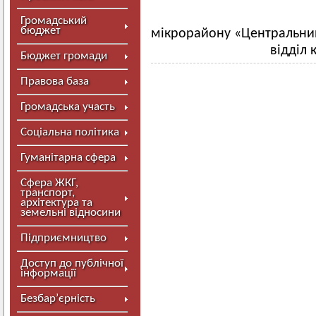
Р
Громадський
бюджет
мікрорайону «Центральни
відділ 
Бюджет громади
Правова база
Громадська участь
Соціальна політика
Гуманітарна сфера
Сфера ЖКГ,
транспорт,
архітектура та
земельні відносини
Підприємництво
Доступ до публічної
інформації
Безбар’єрність