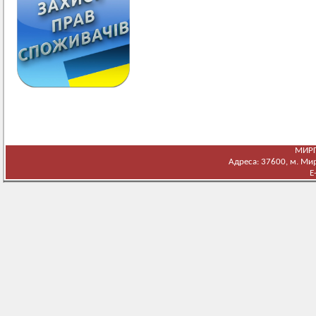
МИРГ
Адреса: 37600, м. Мирг
E