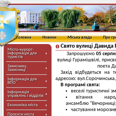
Головна
Новини
Міська влада
Про г
Свято вулиці Давида 
Місто-курорт:
інформація для
Запрошуємо
05 серпн
туристів
вулиці Гурамішвілі, присв
поета Д
Захиснику,
Захисниці
Захід відбудеться на т
адресою: вул.Сорочинська,
Інформація для
ВПО
В програмі свята:
веселі туристичні з
Інформація
управлінь і відділів
вітання народн
ансамблю "Вечорниці
Економіка міста
частування морози
Проєкти міста