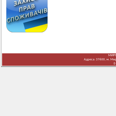
МИРГ
Адреса: 37600, м. Мирг
E