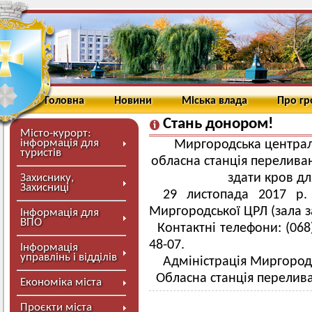
Головна
Новини
Міська влада
Про г
Стань донором!
Місто-курорт:
інформація для
Миргородська централ
туристів
обласна станція перелива
здати кров дл
Захиснику,
Захисниці
29 листопада 2017 р.
Миргородської ЦРЛ (зала зас
Інформація для
ВПО
Контактні телефони: (068)
48-07.
Інформація
управлінь і відділів
Адміністрація Миргород
Обласна станція перелив
Економіка міста
Проєкти міста