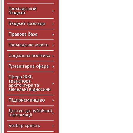
Громадський
бюджет
Бюджет громади
Правова база
Громадська участь
Соціальна політика
Гуманітарна сфера
Сфера ЖКГ,
транспорт,
архітектура та
земельні відносини
Підприємництво
Доступ до публічної
інформації
Безбар’єрність