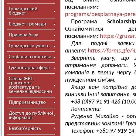
від війни. Ознайом
посиланн
Громадський
бюджет
programs/besplatnaya-pere
Програма
Scholars
Бюджет громади
Ознайомитися 
Правова база
посиланням:
https://gruza
Для подачі заявк
Громадська участь
анкету:
https://forms.gle/
Соціальна політика
Зверніть увагу, що 
отримання допомоги. У 
Гуманітарна сфера
компанія в першу чергу
Сфера ЖКГ,
нужденним сім'ям.
транспорт,
Якщо вам потрібна до
архітектура та
земельні відносини
виникли інші запитання, 
+38 (0)97 91 91 426 (10.0
Підприємництво
Контакти:
Доступ до публічної
Руденко Михайло - орг
інформації
представник компанії Гру
Безбар’єрність
Телефон: +380 97 919 14