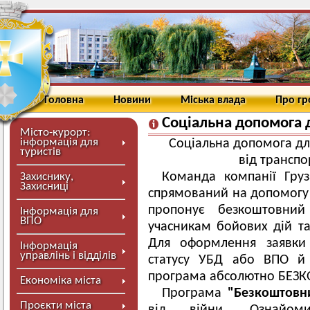
Головна
Новини
Міська влада
Про г
Соціальна допомога д
Місто-курорт:
інформація для
Соціальна допомога дл
туристів
від транспо
Команда компанії Груз
Захиснику,
Захисниці
спрямований на допомогу 
пропонує безкоштовний
Інформація для
ВПО
учасникам бойових дій т
Для оформлення заявки 
Інформація
управлінь і відділів
статусу УБД або ВПО й 
програма абсолютно БЕЗ
Економіка міста
Програма
"Безкоштовни
Проєкти міста