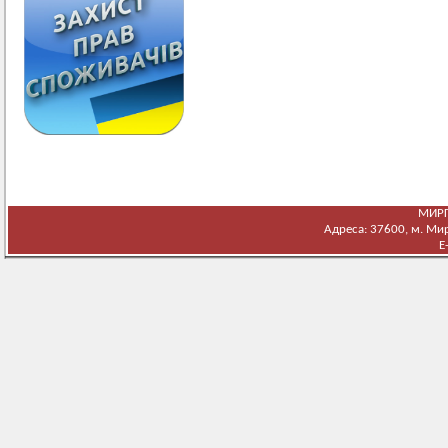
МИРГ
Адреса: 37600, м. Мирг
E