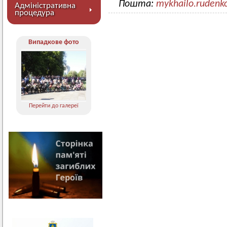
Пошта:
mykhailo.rudenk
Адміністративна
процедура
Випадкове фото
Перейти до галереї