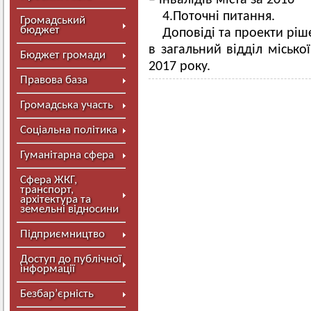
– інвалідів міста за 2016
4.Поточні питання.
Громадський
бюджет
Доповіді та проекти ріш
в загальний відділ місько
Бюджет громади
2017 року.
Правова база
Громадська участь
Соціальна політика
Гуманітарна сфера
Сфера ЖКГ,
транспорт,
архітектура та
земельні відносини
Підприємництво
Доступ до публічної
інформації
Безбар’єрність