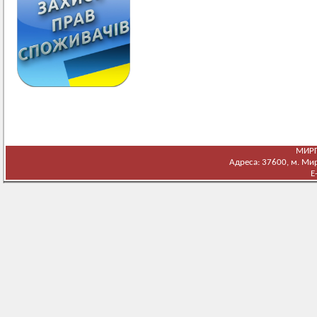
МИРГ
Адреса: 37600, м. Мирг
E