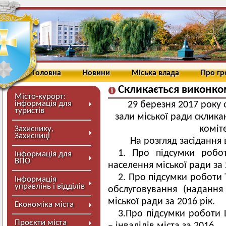
Головна
Новини
Міська влада
Про г
Скликається виконко
Місто-курорт:
інформація для
29 березня 2017 року 
туристів
зали міської ради склика
коміт
Захиснику,
Захисниці
На розгляд засідання 
1. Про підсумки робот
Інформація для
ВПО
населення міської ради за 
2. Про підсумки роботи 
Інформація
управлінь і відділів
обслуговування (надання
міської ради за 2016 рік.
Економіка міста
3.Про підсумки роботи Ц
Проєкти міста