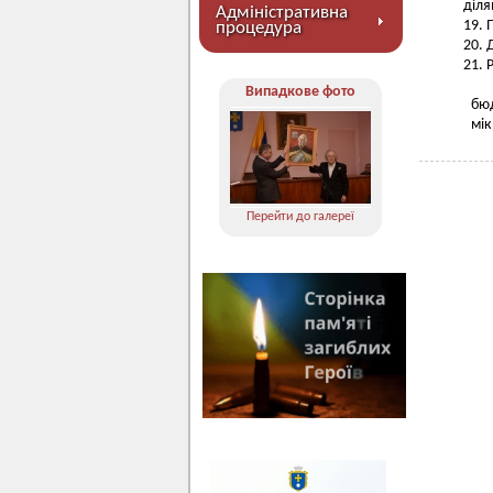
діля
Адміністративна
процедура
Р
Випадкове фото
бю
мік
Перейти до галереї