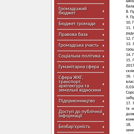
школ
бала
Громадський
Пр
бюджет
Пр
Бюджет громади
рад
Правова база
Громадська участь
грош
Соціальна політика
201
Гуманітарна сфера
скли
Сфера ЖКГ,
транспорт,
влас
архітектура та
0,0
земельні відносини
Сор
забу
Підприємництво
та 
Доступ до публічної
дозв
інформації
конк
Безбар’єрність
зем