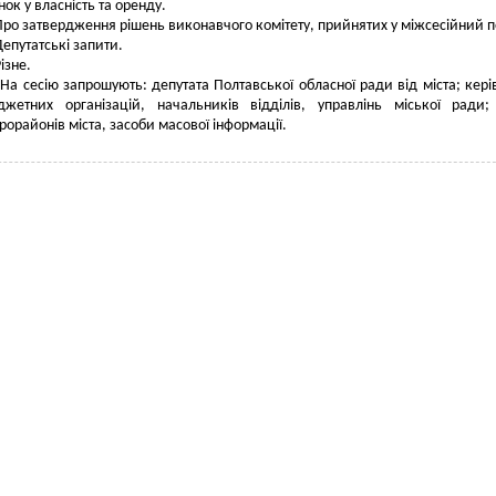
нок у власність та оренду.
Про затвердження рішень виконавчого комітету, прийнятих у міжсесійний п
Депутатські запити.
ізне.
На сесію запрошують: депутата Полтавської обласної ради від міста; кері
джетних організацій, начальників відділів, управлінь міської ради
рорайонів міста, засоби масової інформації.