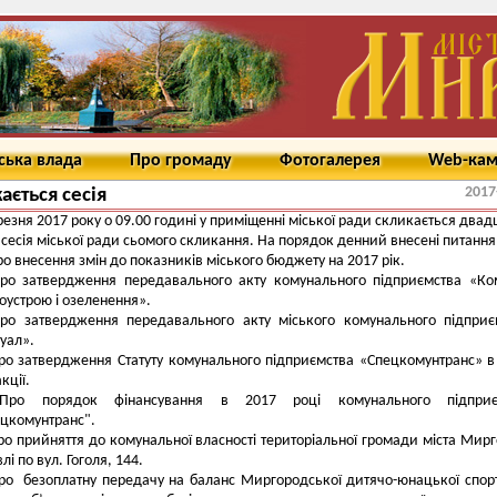
ська влада
Про громаду
Фотогалерея
Web-ка
2017
ається сесія
резня 2017 року о 09.00 годині у приміщенні міської ради скликається двад
 сесія міської ради сьомого скликання. На порядок денний внесені питання
о внесення змін до показників міського бюджету на 2017 рік.
ро затвердження передавального акту комунального підприємства «Ко
оустрою і озеленення».
ро затвердження передавального акту міського комунального підпри
уал».
ро затвердження Статуту комунального підприємства «Спецкомунтранс» в
кції.
Про порядок фінансування в 2017 році комунального підприє
цкомунтранс".
ро прийняття до комунальної власності територіальної громади міста Мир
влі по вул. Гоголя, 144.
ро безоплатну передачу на баланс Миргородської дитячо-юнацької спор