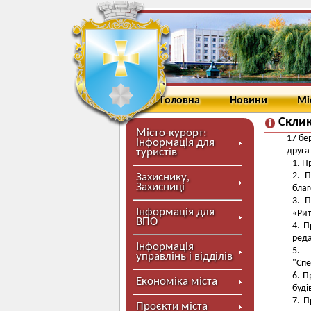
Головна
Новини
Мі
Склик
Місто-курорт:
17 бе
інформація для
друга
туристів
Пр
П
Захиснику,
Захисниці
благ
П
Інформація для
«Рит
ВПО
П
реда
Інформація
управлінь і відділів
"Спе
П
Економіка міста
буді
П
Проєкти міста