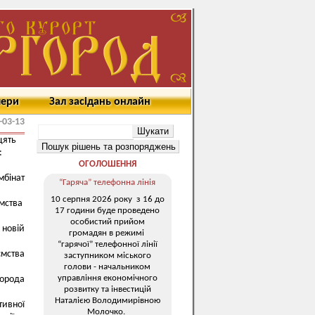
мери
Зал засідань онлайн
-03-13
цять
:
ОГОЛОШЕННЯ
мбінат
“Гаряча” телефонна лінія
10 серпня 2026 року з 16 до
ємства
17 години буде проведено
особистий прийом
 новій
громадян в режимі
“гарячої” телефонної лінії
мства
заступником міського
голови - начальником
управління економічного
города
розвитку та інвестицій
Наталією Володимирівною
тивної
Молочко.