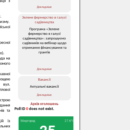
ації з
Докладніше
.
Зелене фермерство в галузі
ризму.
садівництва
іської
Програма «Зелене
фермерство в галузі
садівництва»: запрошуємо
ресної
садівників на вебінар щодо
отримання фінансування та
грантів
о).
ода на
ьомого
Докладніше
жавної
площею
Вакансії
 вул.
Актуальні вакансії
лової
Докладніше
устрою
Архів оголошень
адання
Poll ID
0
does not exist.
нів та
ій із
ельних