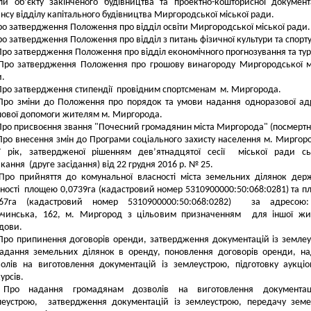
и об’єкту закінченого будівництва та проектно-кошторисної документ
нсу відділу капітального будівництва Миргородської міської ради.
о затвердження Положення про відділ освіти Миргородської міської ради.
о затвердження Положення про відділ з питань фізичної культури та спорту
Про затвердження Положення про відділ економічного прогнозування та ту
Про затвердження Положення про грошову винагороду Миргородської м
и.
Про затвердження стипендії провідним спортсменам м. Миргорода.
Про зміни до Положення про порядок та умови надання одноразової ад
ової допомоги жителям м. Миргорода.
Про присвоєння звання "Почесний громадянин міста Миргорода" (посмертн
Про внесення змін до Програми соціального захисту населення м. Миргор
7 рік, затвердженої рішенням дев’ятнадцятої сесії міської ради с
кання (друге засідання) від 22 грудня 2016 р. № 25.
Про прийняття до комунальної власності міста земельних ділянок дер
ності площею 0,0739га (кадастровий номер 5310900000:50:068:0281) та 
367га (кадастровий номер 5310900000:50:068:0282) за адресою:
очинська, 162, м. Миргород з цільовим призначенням для іншої жит
дови.
Про припинення договорів оренди, затвердження документацій із земле
надання земельних ділянок в оренду, поновлення договорів оренди, н
олів на виготовлення документацій із землеустрою, підготовку аукціо
урсів.
Про надання громадянам дозволів на виготовлення документац
леустрою, затвердження документацій із землеустрою, передачу зем