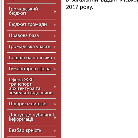
в загальний відділ міськ
2017 року.
Громадський
бюджет
Бюджет громади
Правова база
Громадська участь
Соціальна політика
Гуманітарна сфера
Сфера ЖКГ,
транспорт,
архітектура та
земельні відносини
Підприємництво
Доступ до публічної
інформації
Безбар’єрність