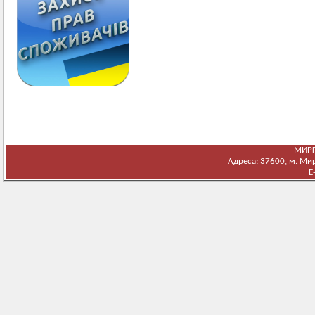
МИРГ
Адреса: 37600, м. Мирг
E