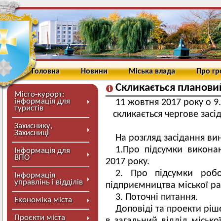
Головна
Новини
Міська влада
Про г
Скликається планов
Місто-курорт:
інформація для
11 жовтня 2017 року о 9
туристів
скликається чергове засі
Захиснику,
Захисниці
На розгляд засідання вин
1.Про підсумки викона
Інформація для
ВПО
2017 року.
2. Про підсумки робо
Інформація
управлінь і відділів
підприємництва міської ра
3. Поточні питання.
Економіка міста
Доповіді та проекти ріш
Проєкти міста