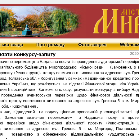
ська влада
Про громаду
Фотогалерея
Web-ка
2020
ьтати конкурсу-запиту
начено переможця з Надавача послуг із проведення аудиторської перевір
капітального будівництва Миргородської міської ради – (Замовник), з
 проєкту «Реконструкція центру естетичного виховання за адресою: вул. Гре
род Полтавська обл.» Коригування у рамках «Надзвичайної кредитної пр
лення України», що реалізується на підставі Фінансової угоди між Украї
ким Інвестиційним Банком, оголошує результати конкурсу з вибору На
 проведення аудиторської перевірки щодо фінансової діяльності пр
кція центру естетичного виховання за адресою: вул. Грекова 5 в м. Ми
 обл.» Коригування .
, відведений на подачу цінових пропозицій у конкурсі-запиті ці
ій, Замовник визначив переможцем з Надавача послуг із прове
кої перевірки щодо фінансової діяльності проєкту «Реконструкція 
го виховання за адресою: вул. Грекова 5 в м. Миргород Полтавська
ання
Товариство з обмеженою відповідальністю «Аудиторська 