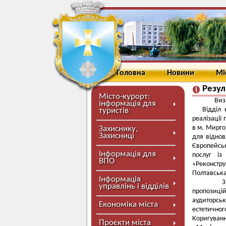
Головна
Новини
Мі
Резул
Місто-курорт:
Виз
інформація для
Відділ 
туристів
реалізації
в м. Мирго
Захиснику,
Захисниці
для віднов
Європейсь
Інформація для
послуг із
ВПО
«Реконстру
Полтавська
Інформація
За час
управлінь і відділів
пропозиц
аудиторсь
Економіка міста
естетично
Коригув
Проєкти міста