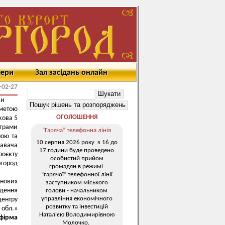
мери
Зал засідань онлайн
-02-27
ки
 метою
ОГОЛОШЕННЯ
кова 5
ограми
“Гаряча” телефонна лінія
ною та
10 серпня 2026 року з 16 до
давача
17 години буде проведено
оєкту
особистий прийом
ргород
громадян в режимі
“гарячої” телефонної лінії
нових
заступником міського
дення
голови - начальником
управління економічного
центру
розвитку та інвестицій
 обл.»
Наталією Володимирівною
фірма
Молочко.