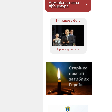
Адміністративна
процедура
Випадкове фото
Перейти до галереї