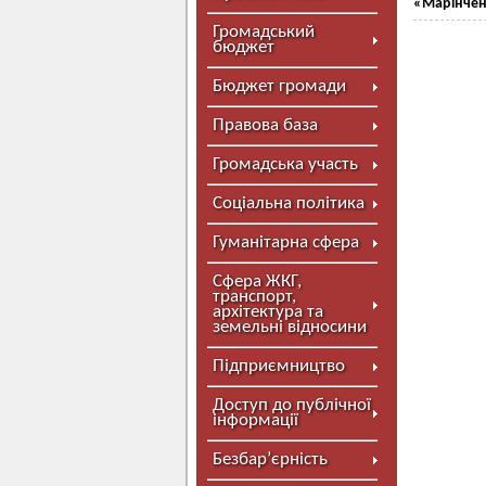
«Марінчен
Громадський
бюджет
Бюджет громади
Правова база
Громадська участь
Соціальна політика
Гуманітарна сфера
Сфера ЖКГ,
транспорт,
архітектура та
земельні відносини
Підприємництво
Доступ до публічної
інформації
Безбар’єрність