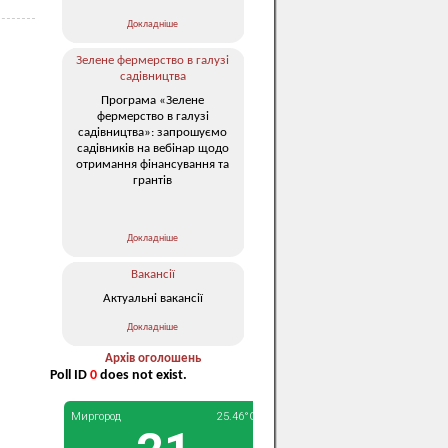
Докладніше
Зелене фермерство в галузі
садівництва
Програма «Зелене
фермерство в галузі
садівництва»: запрошуємо
садівників на вебінар щодо
отримання фінансування та
грантів
Докладніше
Вакансії
Актуальні вакансії
Докладніше
Архів оголошень
Poll ID
0
does not exist.