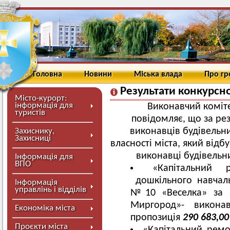
Головна
Новини
Міська влада
Про г
Результати конкурсно
Місто-курорт:
інформація для
Виконавчий коміте
туристів
повідомляє, що за ре
виконавців будівельни
Захиснику,
Захисниці
власності міста, який від
виконавці будівельни
Інформація для
ВПО
«Капітальний 
дошкільного навчаль
Інформація
управлінь і відділів
№10 «Веселка» за 
Миргород»- викона
Економіка міста
пропозиція
290 683,0
Проєкти міста