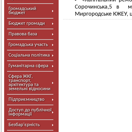
«Капітальний ремо
Сорочинська,5 в м
Громадський
бюджет
Миргородське КЖЕУ, ц
Бюджет громади
Правова база
Громадська участь
Соціальна політика
Гуманітарна сфера
Сфера ЖКГ,
транспорт,
архітектура та
земельні відносини
Підприємництво
Доступ до публічної
інформації
Безбар’єрність