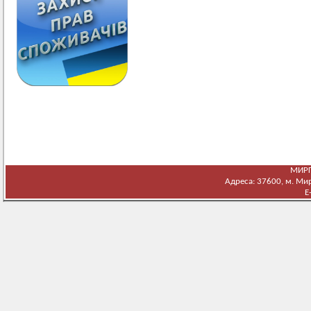
МИРГ
Адреса: 37600, м. Мирг
E