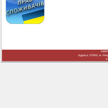
МИРГ
Адреса: 37600, м. Мирг
E