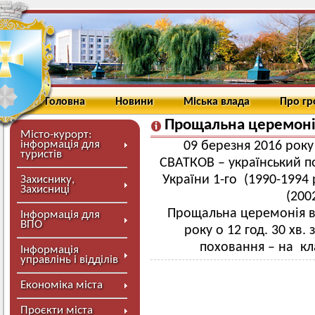
Головна
Новини
Міська влада
Про г
Прощальна церемон
Місто-курорт:
інформація для
09 березня 2016 року
туристів
СВАТКОВ – український п
України 1-го (1990-1994 
Захиснику,
Захисниці
(200
Прощальна церемонія ві
Інформація для
ВПО
року о 12 год. 30 хв.
поховання – на кла
Інформація
управлінь і відділів
Економіка міста
Проєкти міста