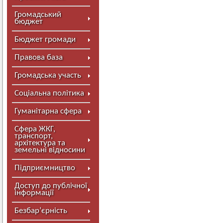
Громадський
бюджет
Бюджет громади
Правова база
Громадська участь
Соціальна політика
Гуманітарна сфера
Сфера ЖКГ,
транспорт,
архітектура та
земельні відносини
Підприємництво
Доступ до публічної
інформації
Безбар’єрність