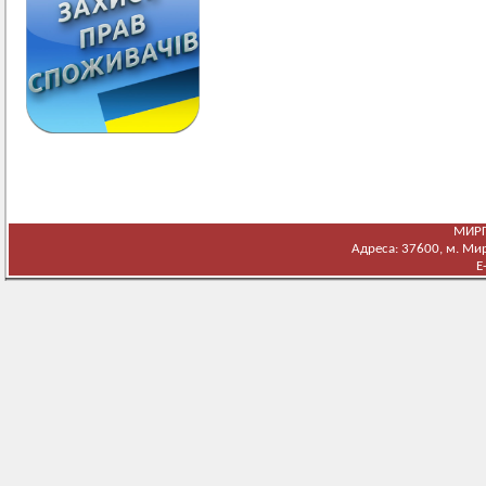
МИРГ
Адреса: 37600, м. Мирг
E