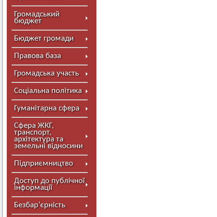
Громадський
бюджет
Бюджет громади
Правова база
Громадська участь
Соціальна політика
Гуманітарна сфера
Сфера ЖКГ,
транспорт,
архітектура та
земельні відносини
Підприємництво
Доступ до публічної
інформації
Безбар’єрність