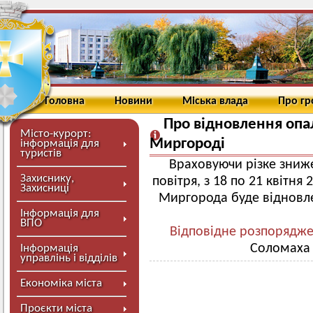
Головна
Новини
Міська влада
Про г
Про відновлення опа
Місто-курорт:
Миргороді
інформація для
туристів
Враховуючи різке зниж
Захиснику,
повітря, з 18 по 21 квітня
Захисниці
Миргорода буде відновл
Інформація для
ВПО
Відповідне розпорядж
Соломаха 
Інформація
управлінь і відділів
Економіка міста
Проєкти міста