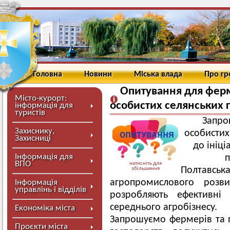
Головна
Новини
Міська влада
Про г
Опитування для ферм
Місто-курорт:
особистих селянських 
інформація для
туристів
Запро
Захиснику,
особистих
Захисниці
до ініці
Інформація для
п
ВПО
натисніть для
Полтавсь
збільшення
агропромислового розв
Інформація
управлінь і відділів
розробляють ефективні
середнього агробізнесу.
Економіка міста
Запрошуємо фермерів та п
Проєкти міста