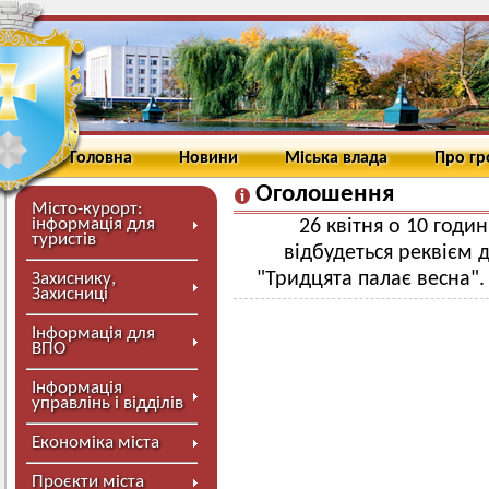
Головна
Новини
Міська влада
Про г
Оголошення
Місто-курорт:
інформація для
26 квітня о 10 годи
туристів
відбудеться реквієм д
"Тридцята палає весна".
Захиснику,
Захисниці
Інформація для
ВПО
Інформація
управлінь і відділів
Економіка міста
Проєкти міста