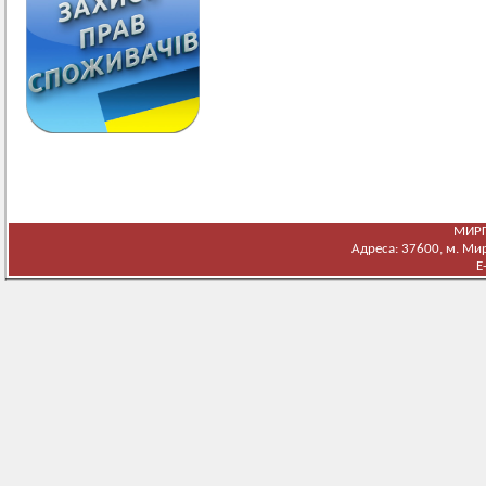
МИРГ
Адреса: 37600, м. Мирг
E