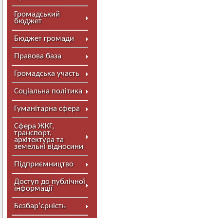
Громадський
бюджет
Бюджет громади
Правова база
Громадська участь
Соціальна політика
Гуманітарна сфера
Сфера ЖКГ,
транспорт,
архітектура та
земельні відносини
Підприємництво
Доступ до публічної
інформації
Безбар’єрність