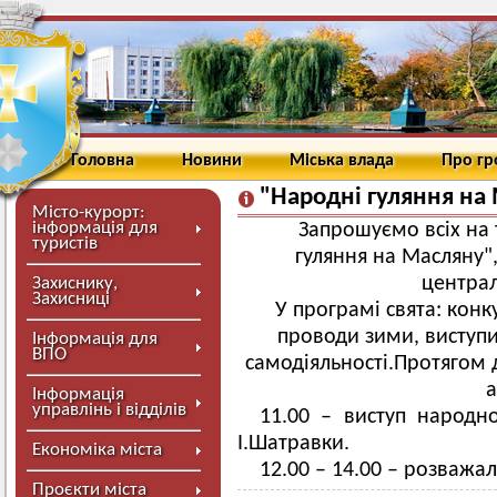
Головна
Новини
Міська влада
Про г
"Народні гуляння на
Місто-курорт:
інформація для
Запрошуємо всіх на 
туристів
гуляння на Масляну",
централ
Захиснику,
Захисниці
У програмі свята: конку
проводи зими, виступи
Інформація для
ВПО
самодіяльності.Протягом 
а
Інформація
управлінь і відділів
11.00 – виступ народно
І.Шатравки.
Економіка міста
12.00 – 14.00 – розважа
Проєкти міста