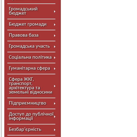
Громадський
бюджет
Бюджет громади
Правова база
Громадська участь
Соціальна політика
Гуманітарна сфера
Сфера ЖКГ,
транспорт,
архітектура та
земельні відносини
Підприємництво
Доступ до публічної
інформації
Безбар’єрність