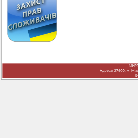
МИРГ
Адреса: 37600, м. Мирг
E