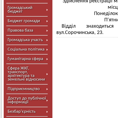
Здійснення реєстрації м
міс
Громадський
бюджет
Понеділок-
П’ятни
Бюджет громади
Відділ знаходить
Правова база
вул.Сорочинська, 23.
Громадська участь
Соціальна політика
Гуманітарна сфера
Сфера ЖКГ,
транспорт,
архітектура та
земельні відносини
Підприємництво
Доступ до публічної
інформації
Безбар’єрність