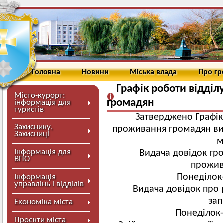
Головна
Новини
Міська влада
Про г
Графік роботи відділ
Місто-курорт:
громадян
інформація для
туристів
Затверджено Графік 
Захиснику,
проживання громадян ви
Захисниці
м
Інформація для
Видача довідок гр
ВПО
прожива
Понеділок-
Інформація
управлінь і відділів
Видача довідок про 
зап
Економіка міста
Понеділок-
Проєкти міста