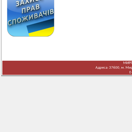
МИРГ
Адреса: 37600, м. Мирг
E