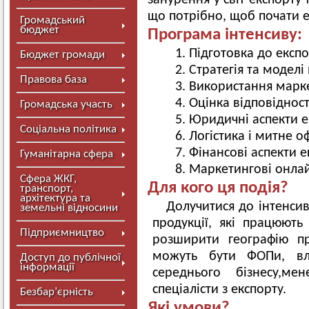
занурення у світ експорту
що потрібно, щоб почати е
Громадський
бюджет
Програма інтенсиву:
Підготовка до експо
Бюджет громади
Стратегія та моделі
Правова база
Використання маркет
Оцінка відповідност
Громадська участь
Юридичні аспекти е
Соціальна політика
Логістика і митне 
Фінансові аспекти е
Гуманітарна сфера
Маркетингові онлай
Сфера ЖКГ,
Для кого ця подія?
транспорт,
архітектура та
Долучитися до інтенси
земельні відносини
продукції, які працюють 
Підприємництво
розширити географію п
можуть бути ФОПи, вл
Доступ до публічної
інформації
середнього бізнесу,м
спеціалісти з експорту.
Безбар’єрність
Які умови?