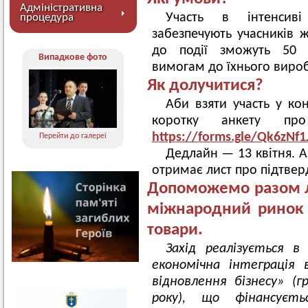
Адміністративна
Участь в інтенсиві
процедура
забезпечують учасників 
до події зможуть 50 к
Випадкове фото
вимогам до їхнього вироб
Як долучитися?
Аби взяти участь у ко
коротку анкету п
https://forms.gle/Qk6zNf
Перейти до галереї
Дедлайн — 13 квітня. А
отримає лист про підтвер
Допоможемо разом л
міжнародний ринок т
товари.
Захід реалізується 
економічна інтеграція
відновлення бізнесу» (
року), що фінансуєть