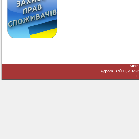
МИРГ
Адреса: 37600, м. Мирг
E