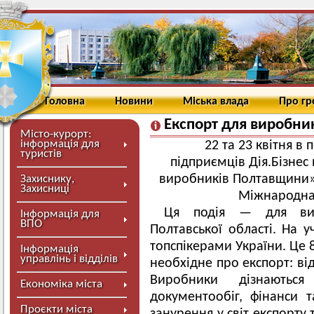
Головна
Новини
Міська влада
Про г
Експорт для виробни
Місто-курорт:
інформація для
22 та 23 квітня в
туристів
підприємців Дія.Бізнес 
виробників Полтавщини». 
Захиснику,
Захисниці
Міжнародна о
Ця подія — для вир
Інформація для
ВПО
Полтавської області. На у
топспікерами України. Це 
Інформація
управлінь і відділів
необхідне про експорт: ві
Виробники дізнаютьс
Економіка міста
документообіг, фінанси 
Проєкти міста