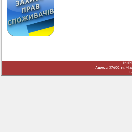
МИРГ
Адреса: 37600, м. Мирг
E