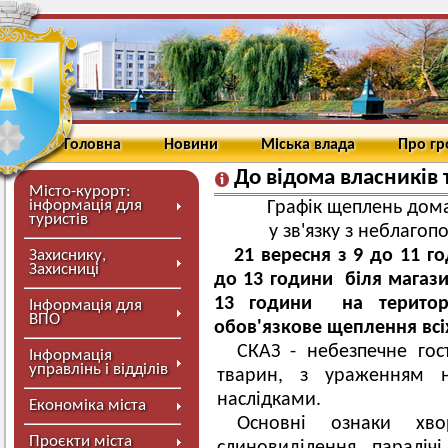
Головна
Новини
Міська влада
Про г
До відома власників 
Місто-курорт:
інформація для
Графік щеплень дома
туристів
у зв'язку з неблаго
21 вересня
з 9 до 11 г
Захиснику,
Захисниці
до 13 години біля магаз
13 години на територ
Інформація для
ВПО
обов'язкове щеплення всіх
СКАЗ - небезпечне гос
Інформація
управлінь і відділів
тварин, з ураженням н
наслідками.
Економіка міста
Основні ознаки хвор
Проєкти міста