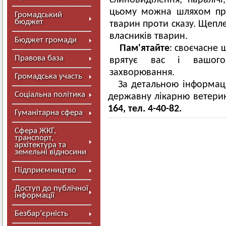
слиновиділення, паралічі
цьому можна шляхом пр
Громадський
бюджет
тварин проти сказу. Щепл
власників тварин.
Бюджет громади
Пам'ятайте
: своєчасне 
Правова база
врятує вас і вашого
захворювання.
Громадська участь
За детальною інформац
Соціальна політика
державну лікарню ветери
164, тел. 4-40-8
2.
Гуманітарна сфера
Сфера ЖКГ,
транспорт,
архітектура та
земельні відносини
Підприємництво
Доступ до публічної
інформації
Безбар’єрність