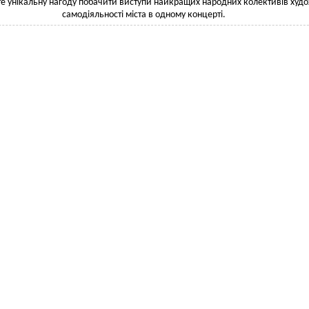
е унікальну нагоду побачити виступи найкращих народних колективів худ
самодіяльності міста в одному концерті.