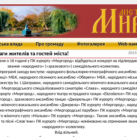
ська влада
Про громаду
Фотогалерея
Web-ка
2015
аги жителів та гостей міста!
вня о 16 годині у ПК курорту «Миргород» відбудеться концерт на підтверд
звання «народного» («зразкового») самодіяльного колективу.
 програмі заходу виступи: народного фольклорно-етнографічного ансамблю
иці» МБК, народного пісенного ансамблю «Обереги» МБК, народного міськ
ркестру ім. І.Шатравки, народного самодіяльного жіночого вокального ан
Миргородського спеціалізованого санаторію «Слава», народного самодія
урорту «Миргород», народного театру естрадного танцю «Ekzodance» ПК ку
ород», зразкового ансамблю танцю «Джерельце» ПК курорту «Миргород»
 жіночого вокального ансамблю «Джерела» ПК курорту «Миргород», наро
но-етнографічного ансамблю «Миргородські парубки» ПК курорту «Миргор
о жіночого гурту «Мальви» ПК курорту «Миргород». Також ансамбль наро
 та пісні «Слов’яни» ПК курорту «Миргород» номіновано на отримання зван
«народного» колективу.
Вхід вільний.