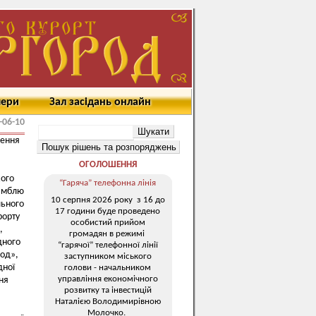
мери
Зал засідань онлайн
-06-10
ження
ОГОЛОШЕННЯ
ого
“Гаряча” телефонна лінія
самблю
10 серпня 2026 року з 16 до
льного
17 години буде проведено
рорту
особистий прийом
,
громадян в режимі
дного
“гарячої” телефонної лінії
од»,
заступником міського
дної
голови - начальником
управління економічного
ня
розвитку та інвестицій
Наталією Володимирівною
Молочко.