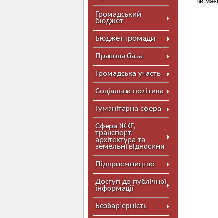
Ви маєт
Громадський
бюджет
Бюджет громади
Правова база
Громадська участь
Соціальна політика
Гуманітарна сфера
Сфера ЖКГ,
транспорт,
архітектура та
земельні відносини
Підприємництво
Доступ до публічної
інформації
Безбар’єрність