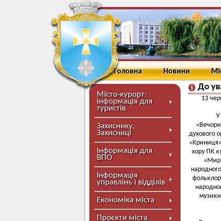
Головна
Новини
Мі
До ув
Місто-курорт:
13 чер
інформація для
туристів
У
«Вечорн
Захиснику,
Захисниці
духового о
«Криниця» 
Інформація для
хору ПК к
ВПО
«Мирг
народного
Інформація
фольклор
управлінь і відділів
народног
музики
Економіка міста
Проєкти міста