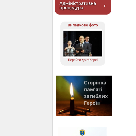
Адміністративна
процедура
Випадкове фото
Перейти до галереї