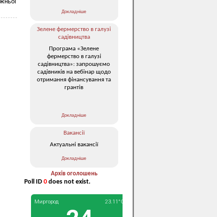
ожньої
Докладніше
Зелене фермерство в галузі
садівництва
Програма «Зелене
фермерство в галузі
садівництва»: запрошуємо
садівників на вебінар щодо
отримання фінансування та
грантів
Докладніше
Вакансії
Актуальні вакансії
Докладніше
Архів оголошень
Poll ID
0
does not exist.