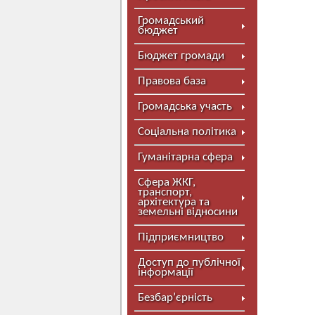
Громадський
бюджет
Бюджет громади
Правова база
Громадська участь
Соціальна політика
Гуманітарна сфера
Сфера ЖКГ,
транспорт,
архітектура та
земельні відносини
Підприємництво
Доступ до публічної
інформації
Безбар’єрність