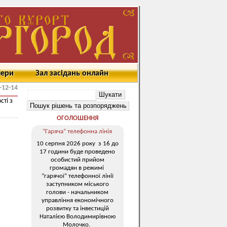
мери
Зал засідань онлайн
-12-14
сті з
ОГОЛОШЕННЯ
“Гаряча” телефонна лінія
10 серпня 2026 року з 16 до
17 години буде проведено
особистий прийом
громадян в режимі
“гарячої” телефонної лінії
заступником міського
голови - начальником
управління економічного
розвитку та інвестицій
Наталією Володимирівною
Молочко.