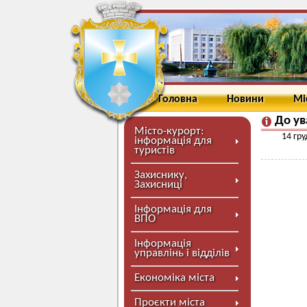
Головна
Новини
Мі
До ув
Місто-курорт:
14 гру
інформація для
туристів
Захиснику,
Захисниці
Інформація для
ВПО
Інформація
управлінь і відділів
Економіка міста
Проєкти міста