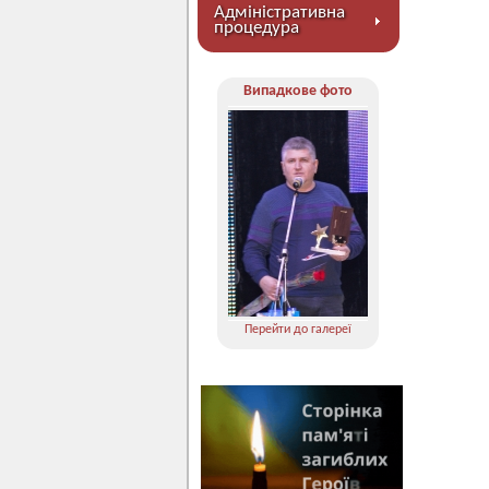
Адміністративна
процедура
Випадкове фото
Перейти до галереї