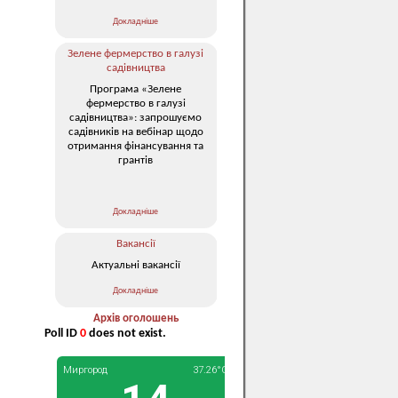
Докладніше
Зелене фермерство в галузі
садівництва
Програма «Зелене
фермерство в галузі
садівництва»: запрошуємо
садівників на вебінар щодо
отримання фінансування та
грантів
Докладніше
Вакансії
Актуальні вакансії
Докладніше
Архів оголошень
Poll ID
0
does not exist.