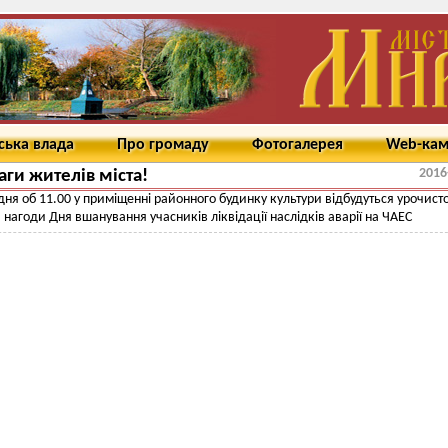
ська влада
Про громаду
Фотогалерея
Web-ка
2016
аги жителів міста!
дня об 11.00 у приміщенні районного будинку культури відбудуться урочисто
нагоди Дня вшанування учасників ліквідації наслідків аварії на ЧАЕС