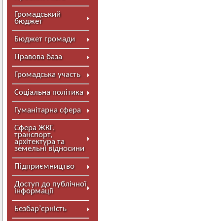
Громадський
бюджет
Бюджет громади
Правова база
Громадська участь
Соціальна політика
Гуманітарна сфера
Сфера ЖКГ,
транспорт,
архітектура та
земельні відносини
Підприємництво
Доступ до публічної
інформації
Безбар’єрність