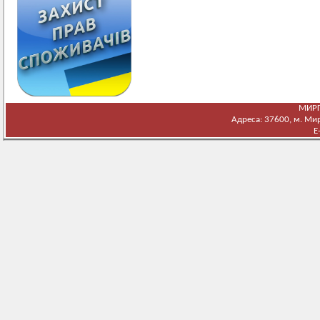
МИРГ
Адреса: 37600, м. Мирг
E