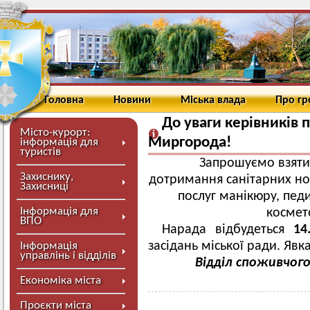
Головна
Новини
Міська влада
Про г
До уваги керівників 
Місто-курорт:
Миргорода!
інформація для
туристів
Запрошуємо взяти 
Захиснику,
дотримання санітарних но
Захисниці
послуг манікюру, педи
Інформація для
космет
ВПО
Нарада відбудеться
14
засідань міської ради. Явк
Інформація
управлінь і відділів
Відділ споживчог
Економіка міста
Проєкти міста