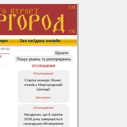
мери
Зал засідань онлайн
-09-02
о
.
ОГОЛОШЕННЯ
Оголошення
Стартує конкурс бізнес-
планів у Миргородській
громаді!
Докладніше
Оголошення
Нагадуємо, що 6 серпня
2026 року завершується
громадське обговорення