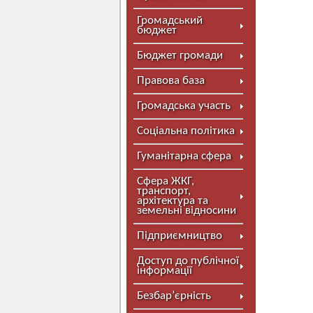
Громадський
бюджет
Бюджет громади
Правова база
Громадська участь
Соціальна політика
Гуманітарна сфера
Сфера ЖКГ,
транспорт,
архітектура та
земельні відносини
Підприємництво
Доступ до публічної
інформації
Безбар’єрність