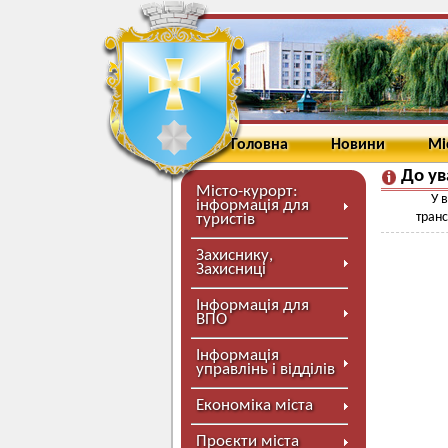
Головна
Новини
Мі
До ув
Місто-курорт:
У 
інформація для
транс
туристів
Захиснику,
Захисниці
Інформація для
ВПО
Інформація
управлінь і відділів
Економіка міста
Проєкти міста