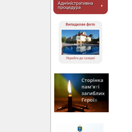
Адміністративна
процедура
Випадкове фото
Перейти до галереї