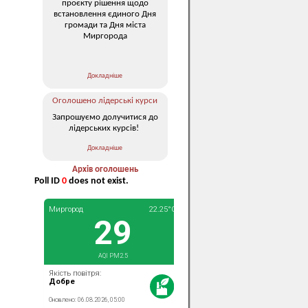
проєкту рішення щодо
встановлення єдиного Дня
громади та Дня міста
Миргорода
Докладніше
Оголошено лідерські курси
Запрошуємо долучитися до
лідерських курсів!
Докладніше
Архів оголошень
Poll ID
0
does not exist.