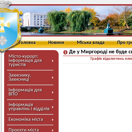
Головна
Новини
Міська влада
Про г
Де у Миргороді не буде с
Місто-курорт:
Графік відключень елек
інформація для
туристів
Захиснику,
Захисниці
Інформація для
ВПО
Інформація
управлінь і відділів
Економіка міста
Проєкти міста