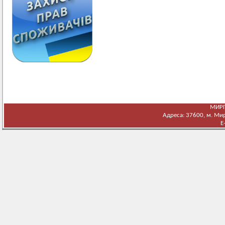
МИРГ
Адреса: 37600, м. Мирг
E