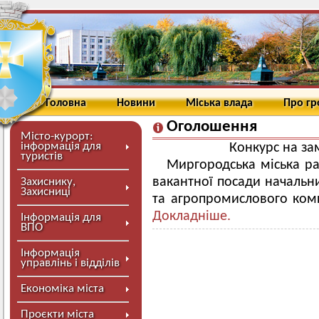
Головна
Новини
Міська влада
Про г
Оголошення
Місто-курорт:
інформація для
Конкурс на за
туристів
Миргородська міська р
вакантної посади начальни
Захиснику,
Захисниці
та агропромислового комп
Докладніше.
Інформація для
ВПО
Інформація
управлінь і відділів
Економіка міста
Проєкти міста