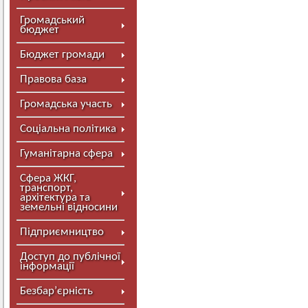
Громадський
бюджет
Бюджет громади
Правова база
Громадська участь
Соціальна політика
Гуманітарна сфера
Сфера ЖКГ,
транспорт,
архітектура та
земельні відносини
Підприємництво
Доступ до публічної
інформації
Безбар’єрність