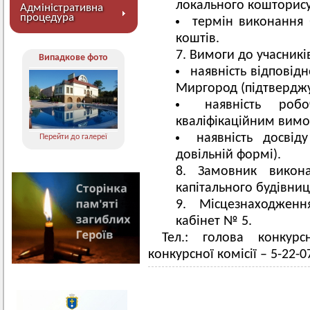
локального кошторису
Адміністративна
процедура
термін виконання 
коштів.
Вимоги до учасникі
Випадкове фото
наявність відповідн
Миргород (підтверджу
наявність роб
кваліфікаційним вимог
наявність досвід
Перейти до галереї
довільній формі).
Замовник викона
капітального будівни
Місцезнаходженн
кабінет № 5.
Тел.: голова конкурс
конкурсної комісії – 5-22-0