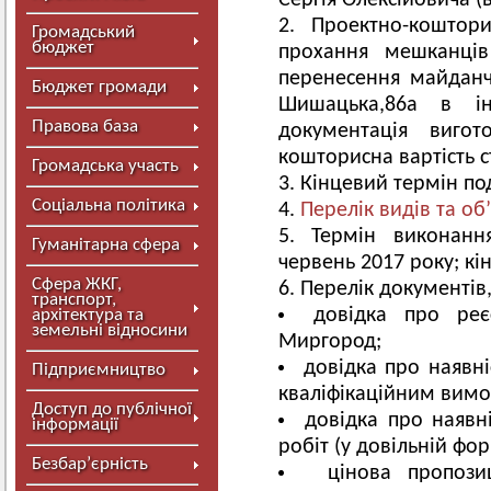
Сергія Олексійовича (в
Проектно-коштор
Громадський
бюджет
прохання мешканці
перенесення майданч
Бюджет громади
Шишацька,86а в ін
Правова база
документація виго
кошторисна вартість с
Громадська участь
Кінцевий термін по
Соціальна політика
Перелік видів та об’
Термін виконанн
Гуманітарна сфера
червень 2017 року; кі
Сфера ЖКГ,
Перелік документів, 
транспорт,
довідка про реє
архітектура та
земельні відносини
Миргород;
довідка про наявні
Підприємництво
кваліфікаційним вимог
Доступ до публічної
довідка про наявн
інформації
робіт (у довільній фор
Безбар’єрність
цінова пропозиц