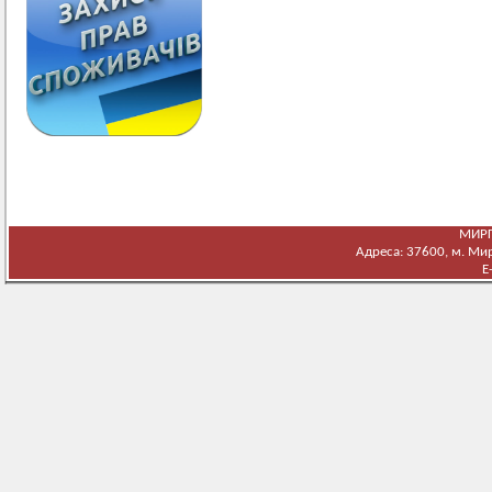
МИРГ
Адреса: 37600, м. Мирг
E