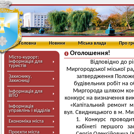
Головна
Новини
Міська влада
Про г
Оголошення!
Місто-курорт:
інформація для
Відповідно до р
туристів
Миргородської міської ра
затвердження Положе
Захиснику,
Захисниці
будівельних робіт на о
Миргорода шляхом кон
Інформація для
ВПО
конкурс на визначення вик
«Капітальний ремонт м
Інформація
управлінь і відділів
вул. Свидницького в м. Ми
Конкурс проводит
Економіка міста
кабінеті першого за
Проєкти міста