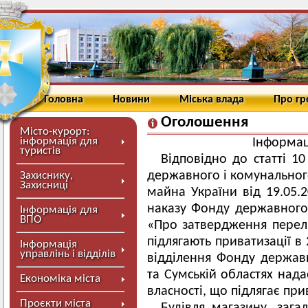
Головна
Новини
Міська влада
Про г
Оголошення
Місто-курорт:
інформація для
Інформац
туристів
Відповідно до статті 1
державного і комунальног
Захиснику,
Захисниці
майна України від 19.05
наказу Фонду державного
Інформація для
ВПО
«Про затвердження перелік
підлягають приватизації в 
Інформація
управлінь і відділів
відділення Фонду держав
та Сумській областях над
Економіка міста
власності, що підлягає прив
Проєкти міста