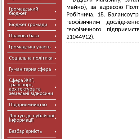
Будівля магазину, заг
майно), за адресою Полт
Громадський
бюджет
Робітнича, 18. Балансоут
геофізичним досліджен
Бюджет громади
геофізичного підприємс
Правова база
21044912).
Громадська участь
Соціальна політика
Гуманітарна сфера
Сфера ЖКГ,
транспорт,
архітектура та
земельні відносини
Підприємництво
Доступ до публічної
інформації
Безбар’єрність