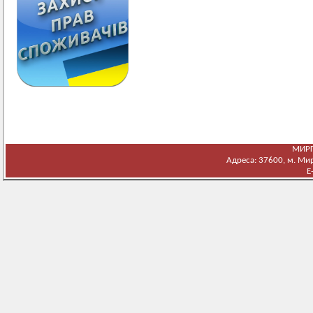
МИРГ
Адреса: 37600, м. Мирг
E