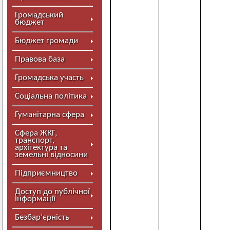
Громадський
бюджет
Бюджет громади
Правова база
Громадська участь
Соціальна політика
Гуманітарна сфера
Сфера ЖКГ,
транспорт,
архітектура та
земельні відносини
Підприємництво
Доступ до публічної
інформації
Безбар’єрність