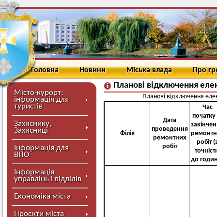
Головна
Новини
Міська влада
Про г
Планові відключення еле
Місто-курорт:
Планові відключення елек
інформація для
туристів
Час
початку 
Дата
Захиснику,
закінче
проведення
Захисниці
Філія
ремонтн
ремонтних
робіт (
робіт
Інформація для
точніст
ВПО
до годи
Інформація
управлінь і відділів
Економіка міста
Проєкти міста