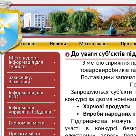
Головна
Новини
Міська влада
Про г
До уваги суб’єктів п
Місто-курорт:
інформація для
З метою сприяння п
туристів
товаровиробників та
Полтавщини започат
Захиснику,
Захисниці
П
Запрошуються суб'єкти 
Інформація для
ВПО
конкурсі за двома номінац
Харчові продукти
Інформація
управлінь і відділів
Вироби народних п
Підприємства можуть 
Економіка міста
участі в конкурсі без
Проєкти міста