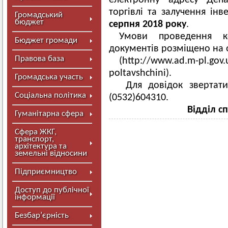
електронну адресу Депа
торгівлі та залучення ін
Громадський
бюджет
серпня 2018 року
.
Умови проведення к
Бюджет громади
документів розміщено на о
Правова база
(http://www.ad.m-pl.gov.
poltavshchini).
Громадська участь
Для довідок звертатис
Соціальна політика
(0532)604310.
Відділ с
Гуманітарна сфера
Сфера ЖКГ,
транспорт,
архітектура та
земельні відносини
Підприємництво
Доступ до публічної
інформації
Безбар’єрність