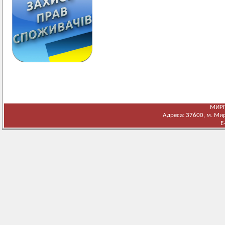
МИРГ
Адреса: 37600, м. Мирг
E