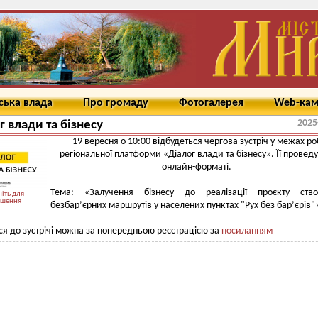
ська влада
Про громаду
Фотогалерея
Web-ка
2025
г влади та бізнесу
19 вересня о 10:00 відбудеться чергова зустріч у межах р
регіональної платформи «Діалог влади та бізнесу». Її проведу
онлайн-форматі.
Тема: «Залучення бізнесу до реалізації проєкту ство
іть для
ьшення
безбар’єрних маршрутів у населених пунктах "Рух без бар’єрів"
я до зустрічі можна за попередньою реєстрацією за
посиланням