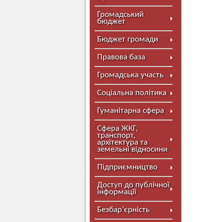
Громадський
бюджет
Бюджет громади
Правова база
Громадська участь
Соціальна політика
Гуманітарна сфера
Сфера ЖКГ,
транспорт,
архітектура та
земельні відносини
Підприємництво
Доступ до публічної
інформації
Безбар’єрність