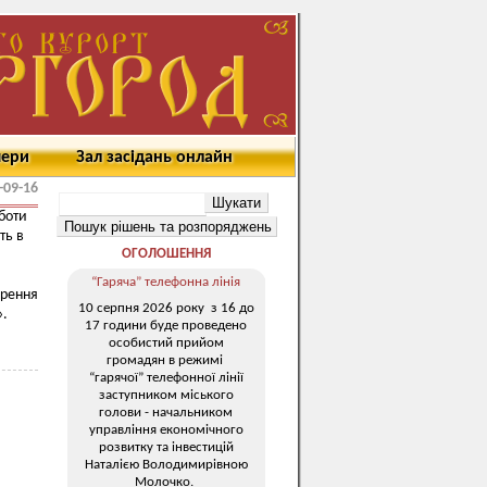
мери
Зал засідань онлайн
-09-16
оботи
ть в
ОГОЛОШЕННЯ
“Гаряча” телефонна лінія
рення
10 серпня 2026 року з 16 до
».
17 години буде проведено
особистий прийом
громадян в режимі
“гарячої” телефонної лінії
заступником міського
голови - начальником
управління економічного
розвитку та інвестицій
Наталією Володимирівною
Молочко.