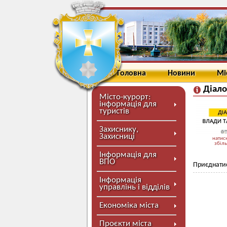
Головна
Новини
Мі
Діало
Місто-курорт:
інформація для
туристів
Захиснику,
Захисниці
натисн
збіл
Інформація для
ВПО
Приєднатис
Інформація
управлінь і відділів
Економіка міста
Проєкти міста