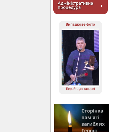
Адміністративна
процедура
Випадкове фото
Перейти до галереї