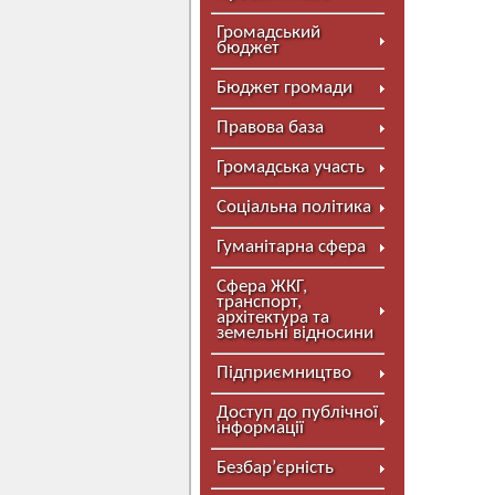
Громадський
бюджет
Бюджет громади
Правова база
Громадська участь
Соціальна політика
Гуманітарна сфера
Сфера ЖКГ,
транспорт,
архітектура та
земельні відносини
Підприємництво
Доступ до публічної
інформації
Безбар’єрність