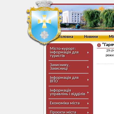
Головна
Новини
Мі
“Гаря
Місто-курорт:
29 с
інформація для
режим
туристів
Захиснику,
Захисниці
Інформація для
ВПО
Інформація
управлінь і відділів
Економіка міста
Проєкти міста