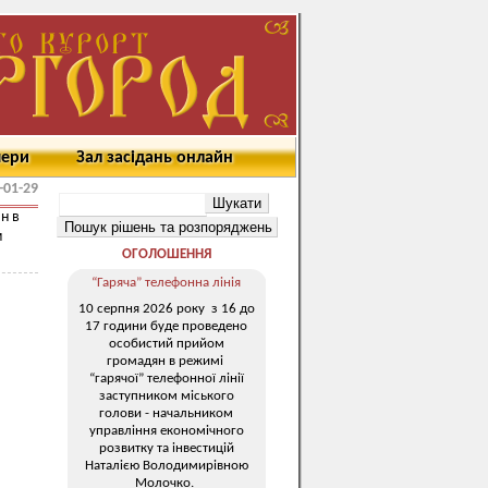
мери
Зал засідань онлайн
-01-29
н в
м
ОГОЛОШЕННЯ
“Гаряча” телефонна лінія
10 серпня 2026 року з 16 до
17 години буде проведено
особистий прийом
громадян в режимі
“гарячої” телефонної лінії
заступником міського
голови - начальником
управління економічного
розвитку та інвестицій
Наталією Володимирівною
Молочко.