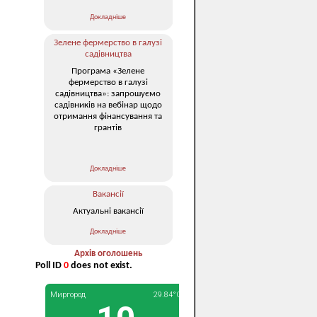
Докладніше
Зелене фермерство в галузі
садівництва
Програма «Зелене
фермерство в галузі
садівництва»: запрошуємо
садівників на вебінар щодо
отримання фінансування та
грантів
Докладніше
Вакансії
Актуальні вакансії
Докладніше
Архів оголошень
Poll ID
0
does not exist.