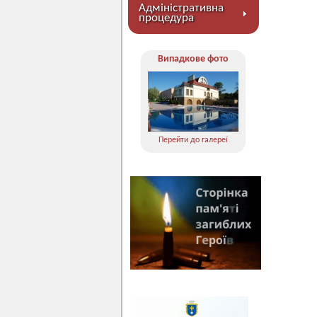
Адміністративна
процедура
Випадкове фото
Перейти до галереї