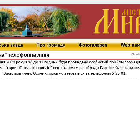
ська влада
Про громаду
Фотогалерея
Web-ка
2024
ча” телефонна лінія
ічня 2024 року з 16 до 17 години буде проведено особистий прийом громадя
і “гарячої” телефонної лінії секретарем міської ради Гуржієм Олександро
Васильовичем. Охочих просимо звертатися за телефоном 5-25-01.