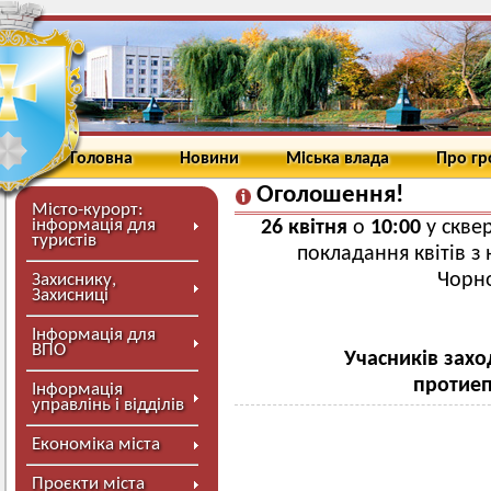
Головна
Новини
Міська влада
Про г
Оголошення!
Місто-курорт:
інформація для
26 квітня
о
10:00
у сквер
туристів
покладання квітів з 
Чорно
Захиснику,
Захисниці
Інформація для
ВПО
Учасників зах
протиеп
Інформація
управлінь і відділів
Економіка міста
Проєкти міста