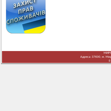
МИРГ
Адреса: 37600, м. Мирг
E