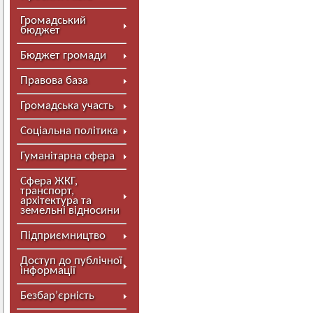
Громадський
бюджет
Бюджет громади
Правова база
Громадська участь
Соціальна політика
Гуманітарна сфера
Сфера ЖКГ,
транспорт,
архітектура та
земельні відносини
Підприємництво
Доступ до публічної
інформації
Безбар’єрність