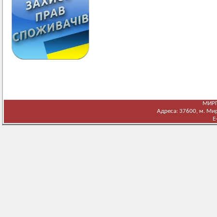
МИРГ
Адреса: 37600, м. Мирг
E