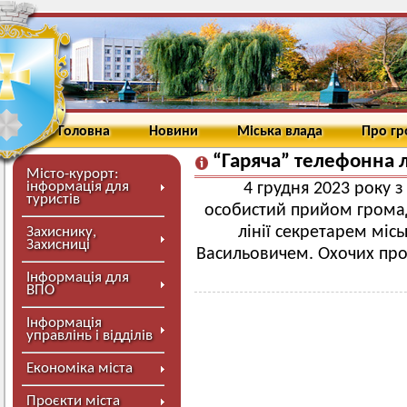
Головна
Новини
Міська влада
Про г
“Гаряча” телефонна л
Місто-курорт:
інформація для
4 грудня 2023 року 
туристів
особистий прийом громад
лінії секретарем міс
Захиснику,
Захисниці
Васильовичем. Охочих про
Інформація для
ВПО
Інформація
управлінь і відділів
Економіка міста
Проєкти міста