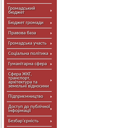
Громадський
бюджет
Бюджет громади
Правова база
Громадська участь
Соціальна політика
Гуманітарна сфера
Сфера ЖКГ,
транспорт,
архітектура та
земельні відносини
Підприємництво
Доступ до публічної
інформації
Безбар’єрність