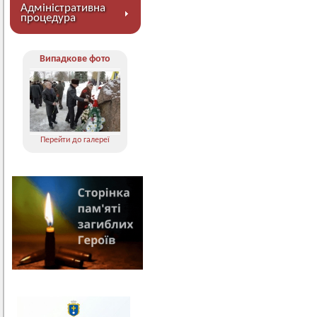
Адміністративна
процедура
Випадкове фото
Перейти до галереї