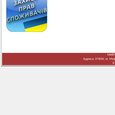
МИРГ
Адреса: 37600, м. Мирг
E