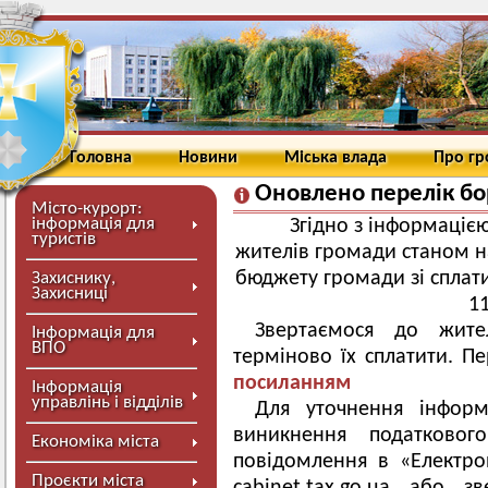
Головна
Новини
Міська влада
Про г
Оновлено перелік бо
Місто-курорт:
інформація для
Згідно з інформаціє
туристів
жителів громади станом н
бюджету громади зі сплати
Захиснику,
Захисниці
11
Звертаємося до жит
Інформація для
ВПО
терміново їх сплатити. П
посиланням
Інформація
управлінь і відділів
Для уточнення інформ
виникнення податковог
Економіка міста
повідомлення в «Електро
Проєкти міста