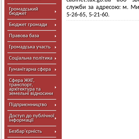
cabinet.tax.go.ua або з
служби за адресою: м. Мир
Громадський
бюджет
5-26-65, 5-21-60.
Бюджет громади
Правова база
Громадська участь
Соціальна політика
Гуманітарна сфера
Сфера ЖКГ,
транспорт,
архітектура та
земельні відносини
Підприємництво
Доступ до публічної
інформації
Безбар’єрність