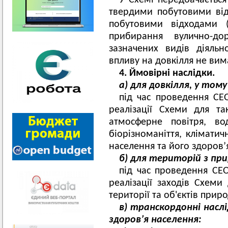
У Схемі передбачаєтьс
твердими побутовими від
побутовими відходами 
прибирання вулично-до
зазначених видів діяльн
впливу на довкілля не вим
4. Ймовірні наслідки.
а) для довкілля, у тому
під час проведення СЕО
реалізації Схеми для та
атмосферне повітря, во
біорізноманіття, кліматич
населення та його здоров’
б) для територій з п
під час проведення СЕО
реалізації заходів Схеми
території та об'єктів прир
в) транскордонні наслі
здоров’я населення: