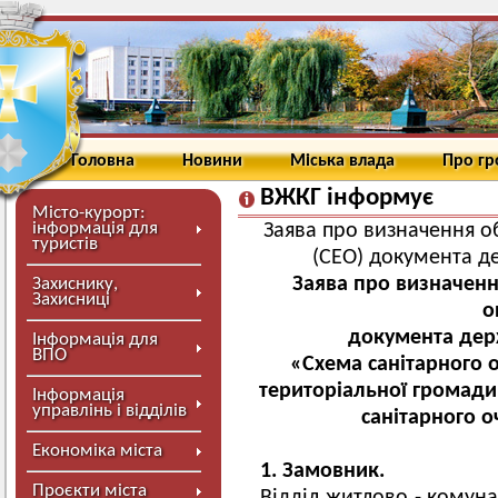
Головна
Новини
Міська влада
Про г
ВЖКГ інформує
Місто-курорт:
інформація для
Заява про визначення об
туристів
(СЕО) документа д
Заява про визначення
Захиснику,
Захисниці
о
документа дер
Інформація для
ВПО
«Схема санітарного 
територіальної громади
Інформація
управлінь і відділів
санітарного 
Економіка міста
1. Замовник.
Проєкти міста