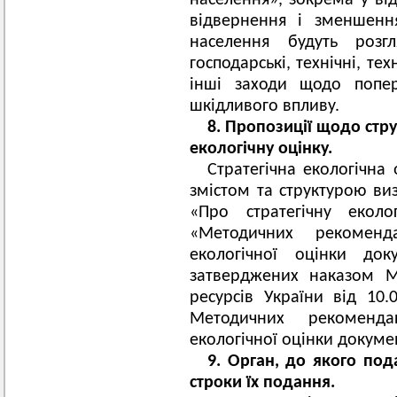
населення», зокрема у від
відвернення i зменшенн
населення будуть розгля
господарські, технічні, тех
інші заходи щодо попе
шкідливого впливу.
8. Пропозиції щодо струк
екологічну оцінку.
Стратегічна екологічна 
змістом та структурою ви
«Про стратегічну еколо
«Методичних рекоменда
екологічної оцінки док
затверджених наказом Мі
ресурсів України від 1
Методичних рекомендац
екологічної оцінки докум
9. Орган, до якого под
строки їх подання.