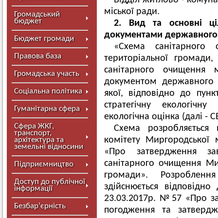
Відділ житлово - комун
міської ради.
Громадський
бюджет
2. Вид та основні ц
документами державного
Бюджет громади
«Схема санітарного 
Правова база
територіальної громади
санітарного очищення 
Громадська участь
документом державного 
Соціальна політика
якої, відповідно до пунк
стратегічну екологічну
Гуманітарна сфера
екологічна оцінка (далі - С
Сфера ЖКГ,
Схема розробляється 
транспорт,
комітету Миргородської 
архітектура та
земельні відносини
«Про затвердження з
санітарного очищення Мир
Підприємництво
громади». Розробленн
Доступ до публічної
здійснюється відповідно
інформації
23.03.2017р. №57 «Про з
Безбар’єрність
погодження та затвердж