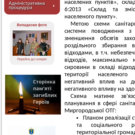
населених пунктів», скла
Адміністративна
процедура
6:2013 «Склад та змі
населеного пункту».
Метою схеми саніта
Випадкове фото
системи поводження з 
зменшення обсягів захо
роздільного збирання в
відходами, в т.ч. небезпе
відходів, максимально 
Перейти до галереї
сировини в складі відхо
території населеного
негативний вплив на д
негативного впливу на здо
Схема матиме зв'яз
планування в сфері саніт
Миргородської ОТГ:
Планом реалізації 
та соціального ро
територіальної громад