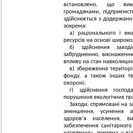
встановлено, що вик
громадянами, підприємст
здійснюється з додержанн
зокрема:
а) раціонального i е
ресурсів на основі широког
6) здійснення заход
забрудненню, виснаженню
впливу на стан навколишн
в) збереження територі
фонду, а також інших те
охороні;
г) здійснення господ
порушення екологічних пра
Заходи, спрямовані на з
зменшення, усунення з
здоров’я населення, в
забезпечення санітарного