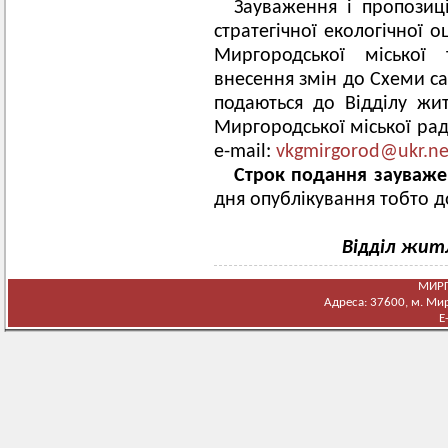
Зауваження і пропозиц
стратегічної екологічної 
Миргородської міської 
внесення змін до Схеми с
подаються до Відділу жи
Миргородської міської рад
e-mail:
vkgmirgorod@ukr.ne
Строк подання зауваже
дня опублікування тобто до
Відділ жит
МИРГ
Адреса: 37600, м. Мирг
E