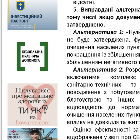
відсутні.
5. В
иправдані альтерна
тому числі якщо докуме
затверджено
.
Альтернатива 1:
«Нуль
не буде затверджена, фу
очищення населених пункт
покращення із збільшенням
збільшенням негативного в
Альтернатива 2:
Розро
включатиме комплекс 
санітарно-технічних 
поводження з побутовим
благоустрою та інших 
відповідність до норм
очищення населених пункт
впливу на довкілля та житт
Оцінка ефективності з
відображена у звіті про СЕ