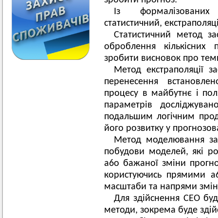
зробити прогноз.
Із формалізованих 
статистичний, екстраполяц
Статистичний метод за
оброблення кількісних 
зробити висновок про тем
Метод екстраполяції з
перенесення встановлен
процесу в майбутнє і поля
параметрів досліджуван
подальшим логічним про
його розвитку у прогнозов
Метод моделювання за
побудови моделей, які ро
a6o бажаної зміни прогн
користуючись прямими a
масштаби та напрями змін
Для здійснення СЕО буд
методи, зокрема буде здій