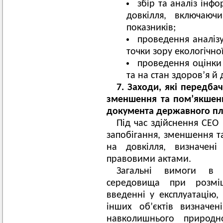
збір та аналіз інф
довкілля, включаюч
показників;
проведення аналізу
точки зору екологічної
проведення оцінки
та на стан здоров’я й
7. Заходи, які передбач
зменшення та пом’якшенн
документа державного пл
Під час здійснення СЕО 
запобігання, зменшення т
на довкілля, визначені
правовими актами.
Загальні вимоги в 
середовища при розміще
введенні у експлуатацію, 
інших об’єктів визначе
навколишнього природ