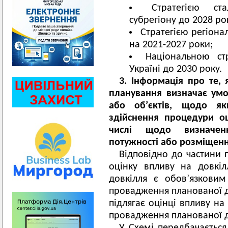
Стратегією ст
субрегіону до 2028 ро
Стратегією регіона
на 2021-2027 роки;
Національною ст
Україні до 2030 року.
3. Інформація про
те,
планування визначає умов
або об’єктів, щодо як
здійснення процедури о
числі щодо визначенн
потужності або розміщення
Відповідно до частини п
оцінку впливу на довкіл
довкілля є обов’язкови
провадження планованої ді
підлягає оцінці впливу на
провадження планованої д