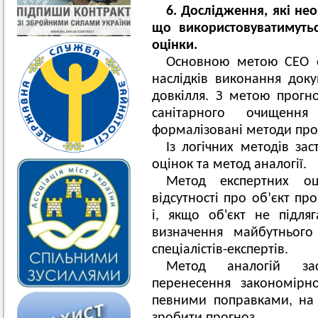
6.
Дослідження, які нео
що використовуватимуться
оцінки.
Основною метою СЕО є
наслідків виконання док
довкілля. З метою прогно
санітарного очищення 
формалізовані методи про
Із логічних методів за
оцінок та метод аналогії.
Метод експертних оц
відсутності про об’єкт пр
i, якщо об'єкт не підля
визначення майбутнього
спеціалістів-експертів.
Метод аналогій зас
перенесення закономірн
певними поправками, на 