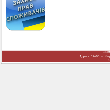
МИРГ
Адреса: 37600, м. Мирг
E