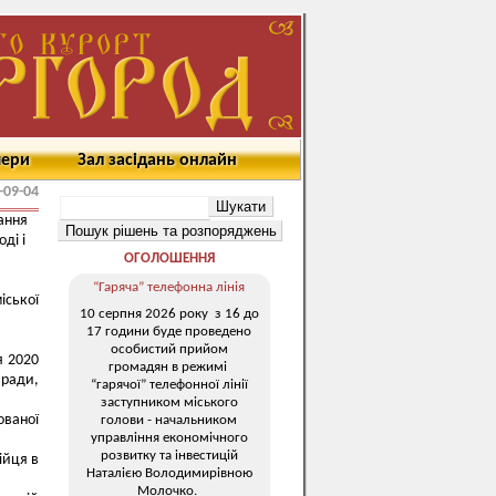
мери
Зал засідань онлайн
-09-04
дання
ді і
ОГОЛОШЕННЯ
“Гаряча” телефонна лінія
ської
10 серпня 2026 року з 16 до
17 години буде проведено
особистий прийом
я 2020
громадян в режимі
 ради,
“гарячої” телефонної лінії
заступником міського
ваної
голови - начальником
управління економічного
розвитку та інвестицій
ійця в
Наталією Володимирівною
Молочко.