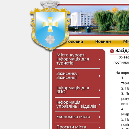
Головна
Новини
Мі
Засід
Місто-курорт:
05 ве
інформація для
постійної
туристів
На поря
Захиснику,
Захисниці
тери
Інформація для
П
ВПО
П
рок
Інформація
визн
управлінь і відділів
Мирг
Економіка міста
П
нові
Проєкти міста