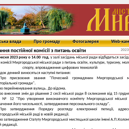
ська влада
Про громаду
Фотогалерея
Web-ка
2023
ання постійної комісії з питань освіти
ресня 2023 року о 14.00 год.
у залі засідань міської ради відбудеться засі
 комісії Миргородської міської ради з питань освіти, культури, туризму, моло
спорту, впровадження цифрових технологій
док денний виносяться наступні питання:
Про присвоєння звання "Почесний громадянин Миргородської мі
торіальної громади".
ро перейменування вулиць. До відома.
ро внесення змін до рішення 2 сесії міської ради 8 скликання від 15 грудн
у № 12 "Про утворення виконавчого комітету Миргородської міської
ачення його чисельності, затвердження персонального складу".
Про затвердження Порядку розгляду електронної петиції, адресо
ородській міській раді в новій редакції.
ро затвердження Статуту Миргородської мистецької школи імені А.П.Колом
й редакції.