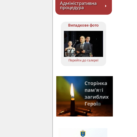
Адміністративна
процедура
Випадкове фото
Перейти до галереї