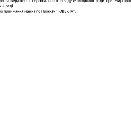
ро затвердження персонального складу Молодіжної ради при Миргоро
кій раді.
ро приймання майна по Проєкту "ГОВЕРЛА".