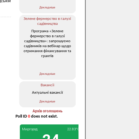
дській
Докладніше
Зелене фермерство в галузі
садівництва
Програма «Зелене
фермерство в галузі
садівництва»: запрошуємо
садівників на вебінар щодо
отримання фінансування та
грантів
Докладніше
Вакансії
Актуальні вакансії
Докладніше
Архів оголошень
Poll ID
0
does not exist.