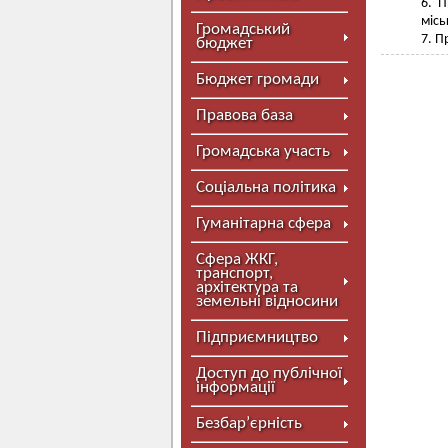
П
місь
Громадський
П
бюджет
Бюджет громади
Правова база
Громадська участь
Соціальна політика
Гуманітарна сфера
Сфера ЖКГ,
транспорт,
архітектура та
земельні відносини
Підприємництво
Доступ до публічної
інформації
Безбар’єрність