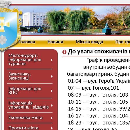
Головна
Новини
Міська влада
Про г
До уваги споживачів 
Місто-курорт:
інформація для
Графік проведенн
туристів
внутрішньобудинк
багатоквартирних будинк
Захиснику,
Захисниці
01-04 —вул. Героїв Украї
07 — вул. Гоголя,101
Інформація для
ВПО
08-09 — вул. Гоголя, 103
10-11 — вул. Гоголя, 105
Інформація
управлінь і відділів
14-15 — вул. Гоголя, 99/
16-17 — вул. Гоголя, 104
Економіка міста
18-23 — вул. Гоголя, 135
Проєкти міста