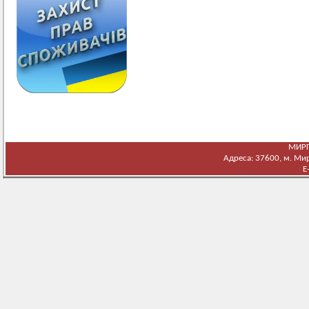
МИРГ
Адреса: 37600, м. Мирг
E