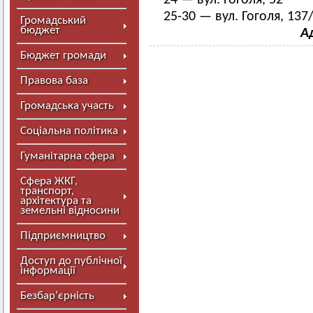
24 — вул. Гоголя, 52
25-30 — вул. Гоголя, 137
Громадський
бюджет
А
Бюджет громади
Правова база
Громадська участь
Соціальна політика
Гуманітарна сфера
Сфера ЖКГ,
транспорт,
архітектура та
земельні відносини
Підприємництво
Доступ до публічної
інформації
Безбар’єрність