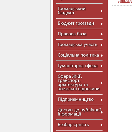
Доклад
Громадський
бюджет
Бюджет громади
Правова база
Громадська участь
Соціальна політика
Гуманітарна сфера
Сфера ЖКГ,
транспорт,
архітектура та
земельні відносини
Підприємництво
Доступ до публічної
інформації
Безбар’єрність