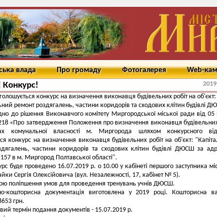
ська влада
Про громаду
Фотогалерея
Web-ка
2019
! Конкурс!
голошується конкурс на визначення виконавця будівельних робіт на об'єкт:
ьний ремонт роздягалень, частини коридорів та сходових клітин будівлі Д
дно до рішення Виконавчого комітету Миргородської міської ради від 05 
218 «Про затвердження Положення про визначення виконавця будівельних
ах комунальної власності м. Миргорода шляхом конкурсного від
ся конкурс на визначення виконавця будівельних робіт на об'єкт: "Капіт
здягалень, частини коридорів та сходових клітин будівлі ДЮСШ за ад
 157 в м. Миргород Полтавської області".
урс буде проведено 16.07.2019 р. о 10.00 у кабінеті першого заступника мі
йки Сергія Олексійовича (вул. Незалежності, 17, кабінет № 5).
тою поліпшення умов для проведення тренувань учнів ДЮСШ.
но-кошторисна документація виготовлена у 2019 році. Кошторисна ва
8653 грн.
евий термін подання документів - 15.07.2019 р.