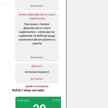
Докладніше
Зелене фермерство в галузі
садівництва
Програма «Зелене
фермерство в галузі
садівництва»: запрошуємо
садівників на вебінар щодо
отримання фінансування та
грантів
Докладніше
Вакансії
Актуальні вакансії
Докладніше
Архів оголошень
Poll ID
0
does not exist.