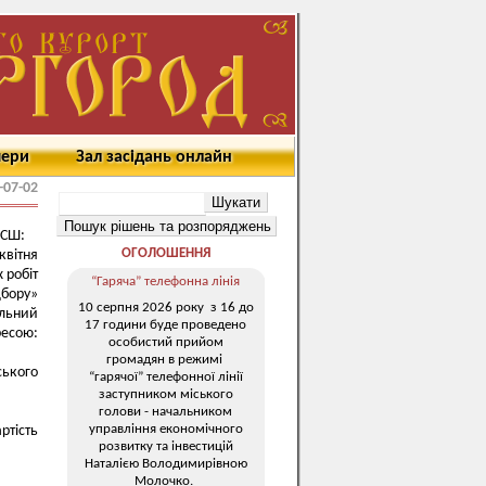
мери
Зал засідань онлайн
-07-02
ЮСШ:
ОГОЛОШЕННЯ
квітня
 робіт
“Гаряча” телефонна лінія
бору»
10 серпня 2026 року з 16 до
альний
17 години буде проведено
ресою:
особистий прийом
громадян в режимі
ського
“гарячої” телефонної лінії
заступником міського
голови - начальником
управління економічного
ртість
розвитку та інвестицій
Наталією Володимирівною
Молочко.