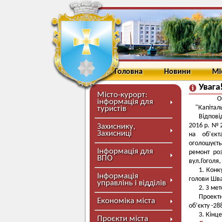
Головна
Новини
Мі
Увага
Місто-курорт:
О
інформація для
"Капітал
туристів
Відпові
2016 р. № 
Захиснику,
Захисниці
на об’єкт
оголошуєть
Інформація для
ремонт ро
ВПО
вул.Гоголя,
1. Конк
Інформація
голови Шва
управлінь і відділів
2. З ме
Проект
Економіка міста
об’єкту -28
3. Кінц
Проєкти міста