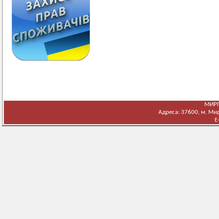
МИРГ
Адреса: 37600, м. Мирг
E