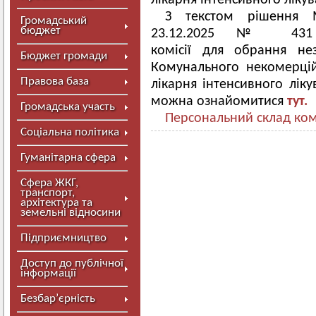
лікарня інтенсивного ліку
З текстом рішення М
Громадський
бюджет
23.12.2025 № 431 
комісії для обрання не
Бюджет громади
Комунального некомерці
Правова база
лікарня інтенсивного лік
можна ознайомитися
тут.
Громадська участь
Персональний склад комі
Соціальна політика
Гуманітарна сфера
Сфера ЖКГ,
транспорт,
архітектура та
земельні відносини
Підприємництво
Доступ до публічної
інформації
Безбар’єрність