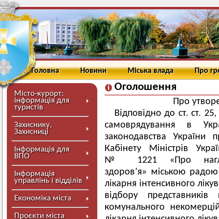
Головна
Новини
Міська влада
Про г
Оголошення
Місто-курорт:
інформація для
Про утворе
туристів
Відповідно до ст. ст. 25
самоврядування в Укр
Захиснику,
Захисниці
законодавства України 
Кабінету Міністрів Укр
Інформація для
ВПО
№ 1221 «Про нагля
здоров’я» міською радо
Інформація
управлінь і відділів
лікарня інтенсивного ліку
відбору представників 
Економіка міста
комунального некомерці
Проєкти міста