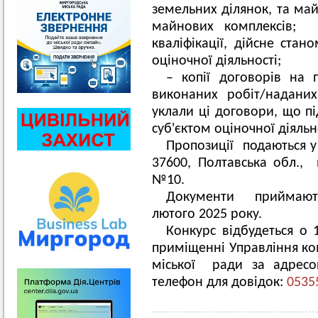
земельних ділянок, та май
майнових комплексів; к
кваліфікації, дійсне стан
оціночної діяльності;
– копії договорів на
виконаних робіт/наданих
уклали ці договори, що п
суб'єктом оціночної діяльн
Пропозиції подаються у
37600, Полтавська обл., 
№10.
Документи прийма
лютого 2025 року.
Конкурс відбудеться о 
приміщенні Управління к
міської ради за адресо
телефон для довідок:
0535