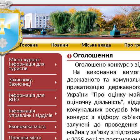
Головна
Новини
Міська влада
Про г
Оголошення
Місто-курорт:
інформація для
Оголошено конкурс з від
туристів
На виконання вимог
державного та комуналь
Захиснику,
Захисниці
приватизацію державног
України "Про оцінку ма
Інформація для
ВПО
оціночну діяльність", ві
комунальних ресурсів Ми
Інформація
управлінь і відділів
конкурс з відбору суб’єкт
залучені до проведення
Економіка міста
майна у зв’язку з підгото
Проєкти міста