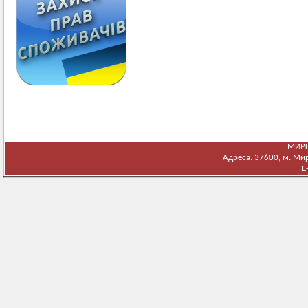
МИРГ
Адреса: 37600, м. Мирг
E