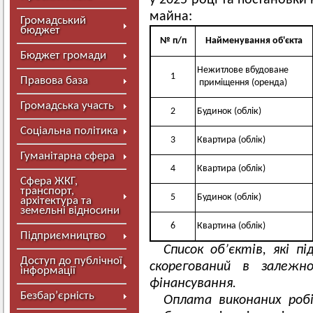
у 2025 році та постановки
майна:
Громадський
бюджет
№ п/п
Найменування об'єкта
Бюджет громади
Нежитлове вбудоване
1
Правова база
приміщення (оренда)
Громадська участь
2
Будинок (облік)
Соціальна політика
3
Квартира (облік)
Гуманітарна сфера
4
Квартира (облік)
Сфера ЖКГ,
транспорт,
5
Будинок (облік)
архітектура та
земельні відносини
6
Квартина (облік)
Підприємництво
Список об’єктів, які 
Доступ до публічної
скорегований в залежн
інформації
фінансування.
Безбар’єрність
Оплата виконаних роб