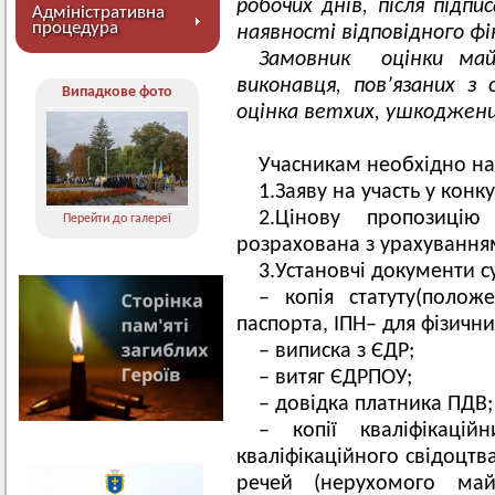
робочих днів, після підп
Адміністративна
процедура
наявності відповідного фі
Замовник оцінки ма
виконавця, пов’язаних з 
Випадкове фото
оцінка ветхих, ушкоджени
Учасникам необхідно на
1.Заяву на участь у конку
2.Цінову пропозиці
Перейти до галереї
розрахована з урахування
3.Установчі документи с
– копія статуту(полож
паспорта, ІПН– для фізични
– виписка з ЄДР;
– витяг ЄДРПОУ;
– довідка платника ПДВ;
– копії кваліфікацій
кваліфікаційного свідоцтв
речей (нерухомого май