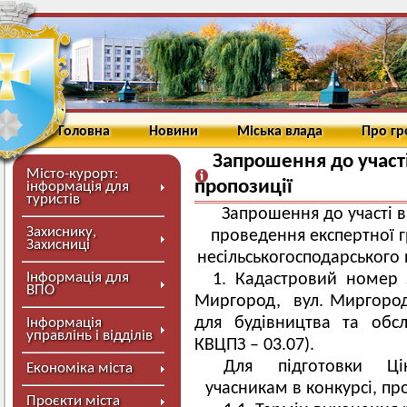
Головна
Новини
Міська влада
Про г
Запрошення до участі
Місто-курорт:
пропозиції
інформація для
туристів
Запрошення до участі в 
Захиснику,
проведення експертної г
Захисниці
несільськогосподарського 
Інформація для
1. Кадастровий номер
ВПО
Миргород, вул. Миргородсь
для будівництва та обсл
Інформація
управлінь і відділів
КВЦПЗ – 03.07).
Для підготовки Цін
Економіка міста
учасникам в конкурсі, пр
Проєкти міста