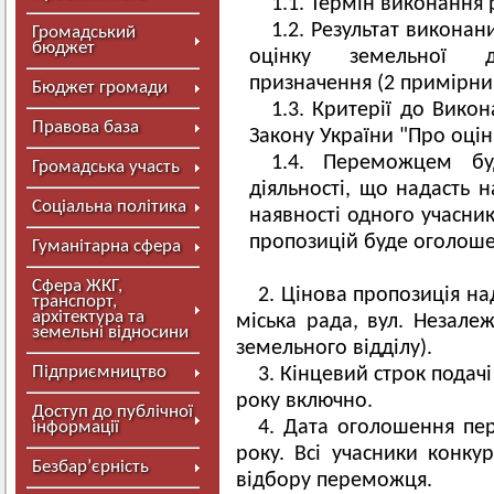
1.1. Термін виконання 
1.2. Результат виконан
Громадський
бюджет
оцінку земельної діл
призначення (2 примірни
Бюджет громади
1.3. Критерії до Викон
Правова база
Закону України "Про оцін
1.4. Переможцем буд
Громадська участь
діяльності, що надасть 
Соціальна політика
наявності одного учасни
пропозицій буде оголоше
Гуманітарна сфера
Сфера ЖКГ,
2. Цінова пропозиція на
транспорт,
архітектура та
міська рада, вул. Незалеж
земельні відносини
земельного відділу).
Підприємництво
3. Кінцевий строк подачі
року включно.
Доступ до публічної
4. Дата оголошення пе
інформації
року. Всі учасники конку
Безбар’єрність
відбору переможця.