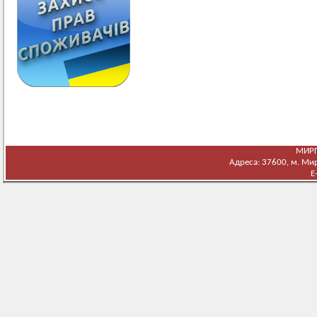
МИРГ
Адреса: 37600, м. Мирг
E