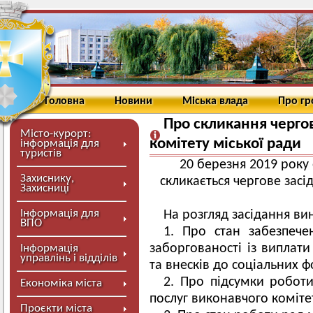
Головна
Новини
Міська влада
Про г
Про скликання черго
Місто-курорт:
комітету міської ради
інформація для
туристів
20 березня 2019 року о
Захиснику,
скликається чергове засі
Захисниці
Інформація для
На розгляд засідання вин
ВПО
1. Про стан забезпече
заборгованості із виплати
Інформація
управлінь і відділів
та внесків до соціальних фо
2. Про підсумки робот
Економіка міста
послуг виконавчого комітет
Проєкти міста