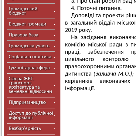
3. Про стан роботи рад м
4. Поточні питання.
Громадський
бюджет
Доповіді та проекти ріш
в загальний відділ місько
Бюджет громади
2019 року.
Правова база
На засідання виконавч
комісію міської ради з п
Громадська участь
праці, забезпечення п
Соціальна політика
цивільного контролю
правоохоронними органами
Гуманітарна сфера
дитинства
(Заливча М.О.);
Сфера ЖКГ,
керівників виконавчих
транспорт,
архітектура та
інформації.
земельні відносини
Підприємництво
Доступ до публічної
інформації
Безбар’єрність