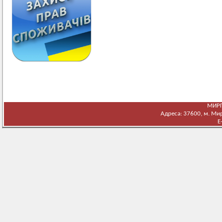
МИРГ
Адреса: 37600, м. Мирг
E