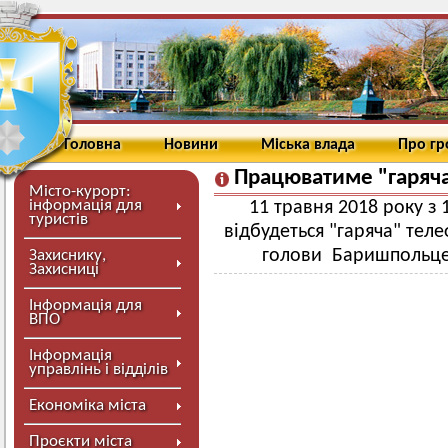
Головна
Новини
Міська влада
Про г
Працюватиме "гаряча
Місто-курорт:
інформація для
11 травня 2018 року з 1
туристів
відбудеться "гаряча" теле
голови Баришпольц
Захиснику,
Захисниці
Інформація для
ВПО
Інформація
управлінь і відділів
Економіка міста
Проєкти міста