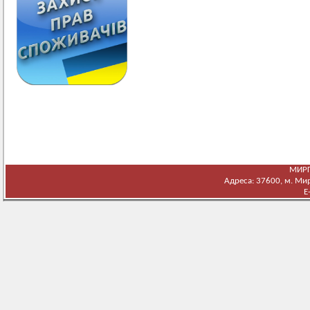
МИРГ
Адреса: 37600, м. Мирг
E