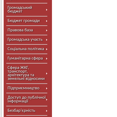
Громадський
бюджет
Бюджет громади
Правова база
Громадська участь
Соціальна політика
Гуманітарна сфера
Сфера ЖКГ,
транспорт,
архітектура та
земельні відносини
Підприємництво
Доступ до публічної
інформації
Безбар’єрність