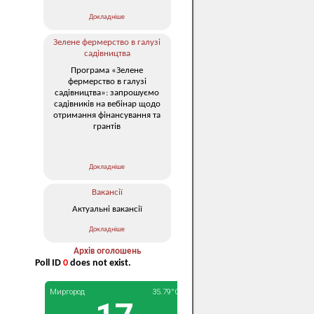
Докладніше
Зелене фермерство в галузі
садівництва
Програма «Зелене
фермерство в галузі
садівництва»: запрошуємо
садівників на вебінар щодо
отримання фінансування та
грантів
Докладніше
Вакансії
Актуальні вакансії
Докладніше
Архів оголошень
Poll ID
0
does not exist.