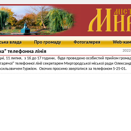
ська влада
Про громаду
Фотогалерея
Web-ка
2022
ча” телефонна лінія
ні, 11 липня, з 16 до 17 години, буде проведено особистий прийом грома
гарячої” телефонної лінії секретарем Миргородської міської ради Олексан
сильовичем Гуржієм. Охочих просимо звертатися за телефоном 5-25-01
.