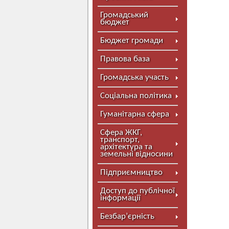
Громадський
бюджет
Бюджет громади
Правова база
Громадська участь
Соціальна політика
Гуманітарна сфера
Сфера ЖКГ,
транспорт,
архітектура та
земельні відносини
Підприємництво
Доступ до публічної
інформації
Безбар’єрність