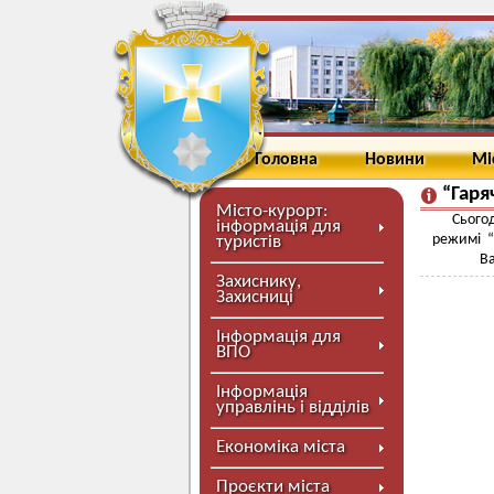
Головна
Новини
Мі
“Гаря
Місто-курорт:
Сьогод
інформація для
режимі “
туристів
Ва
Захиснику,
Захисниці
Інформація для
ВПО
Інформація
управлінь і відділів
Економіка міста
Проєкти міста