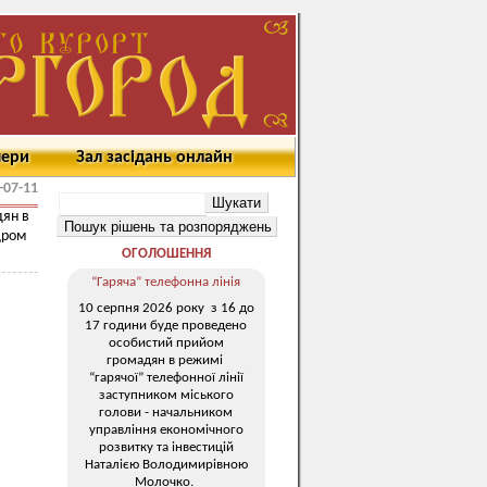
мери
Зал засідань онлайн
-07-11
дян в
дром
ОГОЛОШЕННЯ
“Гаряча” телефонна лінія
10 серпня 2026 року з 16 до
17 години буде проведено
особистий прийом
громадян в режимі
“гарячої” телефонної лінії
заступником міського
голови - начальником
управління економічного
розвитку та інвестицій
Наталією Володимирівною
Молочко.