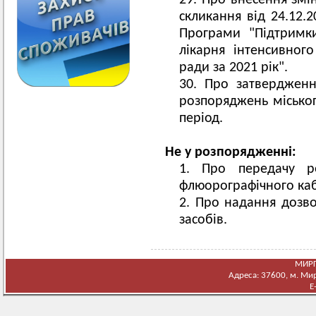
Про внесення змін
скликання від 24.12
Програми "Підтримк
лікарня інтенсивного
ради за 2021 рік".
Про затвердженн
розпоряджень міськог
період.
Не у розпорядженні:
Про передачу ре
флюорографічного каб
Про надання дозво
засобів.
МИРГ
Адреса: 37600, м. Мирг
E