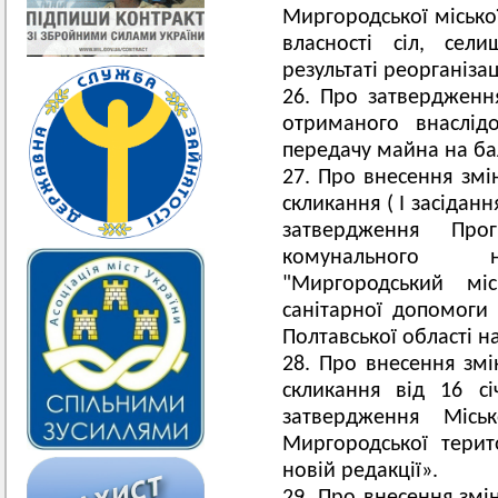
Миргородської міської
власності сіл, се
результаті реорганізац
Про затвердження
отриманого внаслідо
передачу майна на ба
Про внесення змін
скликання ( І засіданн
затвердження Про
комунального не
"Миргородський мі
санітарної допомоги
Полтавської області на
Про внесення змін
скликання від 16 
затвердження Місь
Миргородської терит
новій редакції».