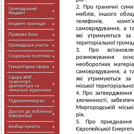
рік”.
Про граничні суми
Громадський
бюджет
меблів, іншого обла
телефонів, комп
Бюджет громади
самоврядування, а т
Правова база
які утримуються за
територіальної громад
Громадська участь
Про встановл
Соціальна політика
розмежування осн
необоротних матеріа
Гуманітарна сфера
самоврядування, а т
Сфера ЖКГ,
які утримуються за
транспорт,
міської територіально
архітектура та
земельні відносини
Про затвердження 
злочинності, забезпе
Підприємництво
Миргородській міськ
Доступ до публічної
рік.
інформації
Про приєднання
Безбар’єрність
Європейської Енергети