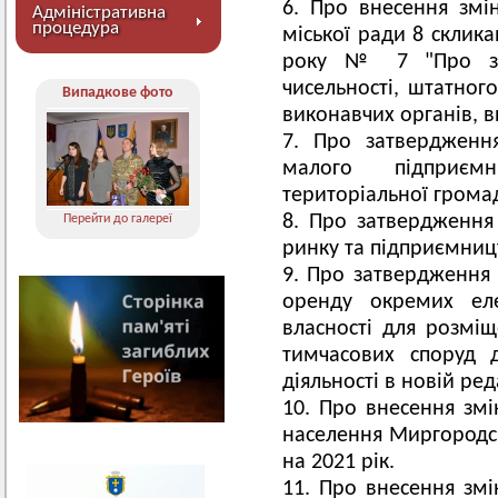
Про внесення змін
Адміністративна
процедура
міської ради 8 скликан
року № 7 "Про зат
чисельності, штатного
Випадкове фото
виконавчих органів, в
Про затвердженн
малого підприємн
територіальної громад
Про затвердження
Перейти до галереї
ринку та підприємницт
Про затвердження
оренду окремих еле
власності для розмі
тимчасових споруд 
діяльності в новій ред
Про внесення змі
населення Миргородсь
на 2021 рік.
Про внесення змін