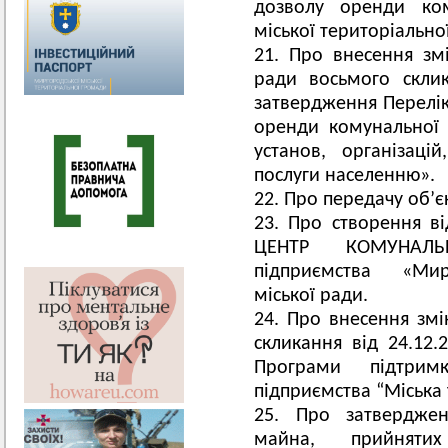
дозволу оренди ко
міської територіально
Про внесення змі
ради восьмого скли
затвердження Перелікі
оренди комунальної в
установ, організаці
послуги населенню».
Про передачу об’є
Про створення в
ЦЕНТР КОМУНАЛЬН
підприємства «Мир
міської ради.
Про внесення змін
скликання від 24.12
Програми підтрим
підприємства “Міська 
Про затверджен
майна, прийняти