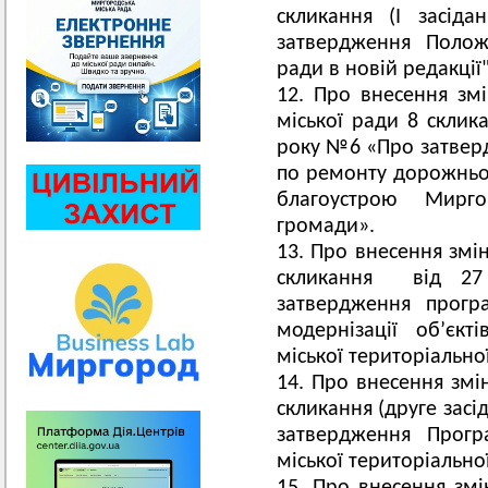
скликання (І засід
затвердження Полож
ради в новій редакції"
Про внесення змі
міської ради 8 склика
року №6 «Про затверд
по ремонту дорожньо-
благоустрою Миргор
громади».
Про внесення змін
скликання від 2
затвердження програ
модернізації об’єкт
міської територіально
Про внесення змін
скликання (друге засі
затвердження Прог
міської територіально