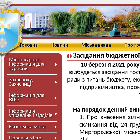
Головна
Новини
Міська влада
Про г
Засідання бюджетної 
Місто-курорт:
інформація для
10 березня 2021 року
туристів
відбудеться засідання пос
ради з питань бюджету, ек
Захиснику,
Захисниці
підприємництва, проми
Інформація для
ВПО
На порядок денний вино
Інформація
управлінь і відділів
Про внесення змін
скликання від 24 гр
Економіка міста
Миргородської міськ
Проєкти міста