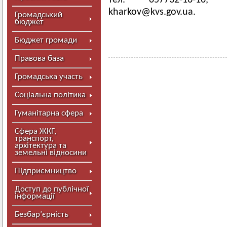
тел. 057732-16-16, 
kharkov@kvs.gov.ua
.
Громадський
бюджет
Бюджет громади
Правова база
Громадська участь
Соціальна політика
Гуманітарна сфера
Сфера ЖКГ,
транспорт,
архітектура та
земельні відносини
Підприємництво
Доступ до публічної
інформації
Безбар’єрність