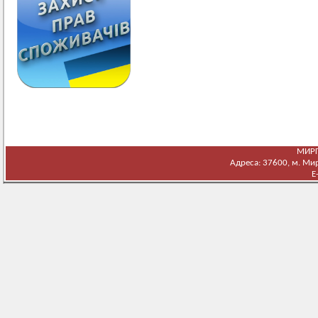
МИРГ
Адреса: 37600, м. Мирг
E