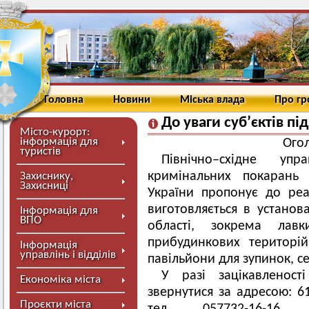
Головна
Новини
Міська влада
Про г
До уваги суб’єктів п
Місто-курорт:
інформація для
Ого
туристів
Північно–східне уп
кримінальних покарань 
Захиснику,
Захисниці
України пропонує до реа
виготовляється в установ
Інформація для
ВПО
області, зокрема ла
прибудинкових територі
Інформація
управлінь і відділів
павільйони для зупинок, с
У разі зацікавленос
Економіка міста
звернутися за адресою: 61
Проєкти міста