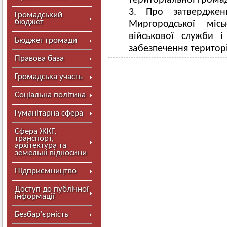
територіальної грома
Про затверджен
Громадський
бюджет
Миргородської міс
військової служби і
Бюджет громади
забезпечення територ
Правова база
Громадська участь
Соціальна політика
Гуманітарна сфера
Сфера ЖКГ,
транспорт,
архітектура та
земельні відносини
Підприємництво
Доступ до публічної
інформації
Безбар’єрність