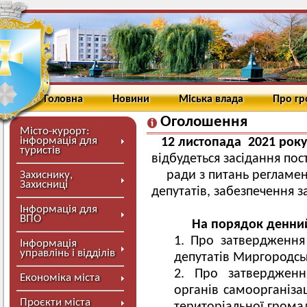
Головна
Новини
Міська влада
Про г
Оголошення
Місто-курорт:
інформація для
12 листопада 2021 року
туристів
відбудеться засідання пос
ради з питань регламент
Захиснику,
Захисниці
депутатів, забезпечення з
Інформація для
ВПО
На порядок денний
Про затвердження 
Інформація
управлінь і відділів
депутатів Миргородськ
Про затвердженн
Економіка міста
органів самоорганіза
Проєкти міста