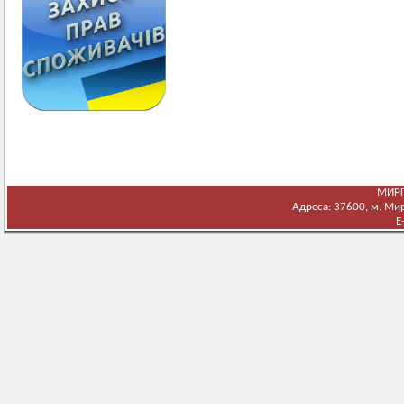
МИРГ
Адреса: 37600, м. Мирг
E