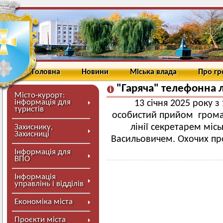
Головна
Новини
Міська влада
Про г
"Гаряча" телефонна л
Місто-курорт:
інформація для
13 січня 2025 року 
туристів
особистий прийом громад
лінії секретарем міс
Захиснику,
Захисниці
Васильовичем. Охочих пр
Інформація для
ВПО
Інформація
управлінь і відділів
Економіка міста
Проєкти міста