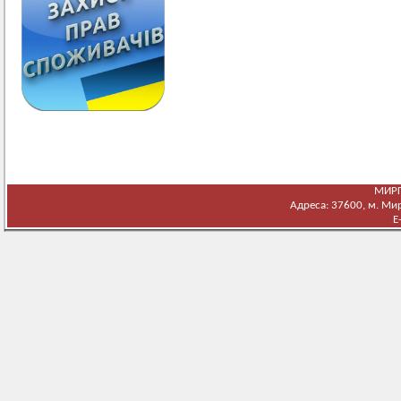
МИРГ
Адреса: 37600, м. Мирг
E