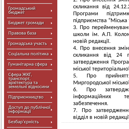
Про внесення змін
скликання від 24.1
Громадський
бюджет
Програми підтрим
підприємства “Міська 
Бюджет громади
Про перейменуванн
Правова база
школи ім. А.П. Колом
новій редакції.
Громадська участь
Про внесення змін
Соціальна політика
скликання від 24
затвердження Програ
Гуманітарна сфера
міської територіально
Сфера ЖКГ,
Про прийнятт
транспорт,
Миргородської місько
архітектура та
земельні відносини
Про затверд
інформаційних т
Підприємництво
забезпечення.
Доступ до публічної
Про затвердженн
інформації
відділ в новій редакці
Безбар’єрність