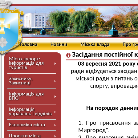
Головна
Новини
Міська влада
Про г
Засідання постійної к
Місто-курорт:
інформація для
03 вересня 2021 року 
туристів
ради відбудеться засідан
міської ради з питань о
Захиснику,
Захисниці
спорту, впровадж
Інформація для
ВПО
На порядок денний
Інформація
управлінь і відділів
Про присвоєння з
Економіка міста
Миргород".
Проєкти міста