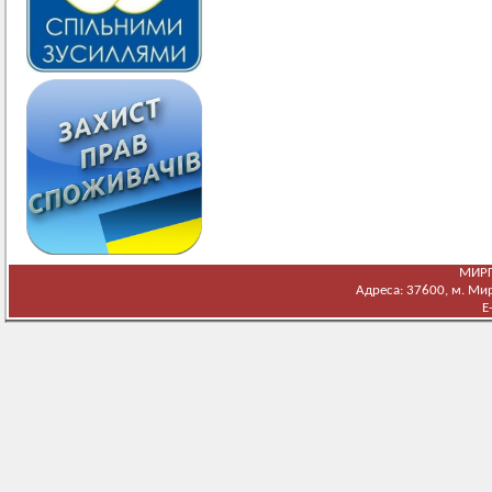
МИРГ
Адреса: 37600, м. Мирг
E