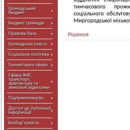
відділенні стаціона
тимчасового прожи
Громадський
бюджет
соціального обслугов
Миргородської місько
Бюджет громади
Правова база
Рішення
Громадська участь
Соціальна політика
Гуманітарна сфера
Сфера ЖКГ,
транспорт,
архітектура та
земельні відносини
Підприємництво
Доступ до публічної
інформації
Безбар’єрність