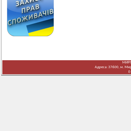
МИРГ
Адреса: 37600, м. Мирг
E