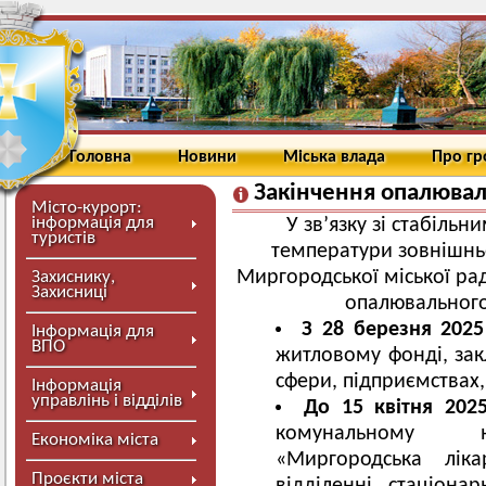
Головна
Новини
Міська влада
Про г
Закінчення опалювал
Місто-курорт:
інформація для
У зв’язку зі стабіл
туристів
температури зовнішньо
Миргородської міської ра
Захиснику,
Захисниці
опалювального 
З 28 березня 2025
Інформація для
ВПО
житловому фонді, закл
сфери, підприємствах,
Інформація
управлінь і відділів
До 15 квітня 202
комунальному не
Економіка міста
«Миргородська ліка
Проєкти міста